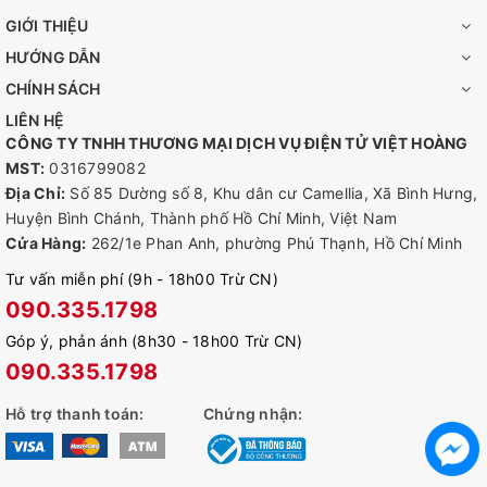
dưới bàn để thuận tiện hơn.
GIỚI THIỆU
👉 Âm thanh hai chiều: Với hỗ trợ đàm thoại nội bộ bằng giọng
HƯỚNG DẪN
nói, hãy thực hiện các cuộc trò chuyện hai chiều trong khi xem
CHÍNH SÁCH
cấp dữ liệu của bạn từ bất kỳ đâu. Thích hợp để quản lý.
LIÊN HỆ
CÔNG TY TNHH THƯƠNG MẠI DỊCH VỤ ĐIỆN TỬ VIỆT HOÀNG
MST:
0316799082
Địa Chỉ:
Số 85 Dường số 8, Khu dân cư Camellia, Xã Bình Hưng,
Huyện Bình Chánh, Thành phố Hồ Chí Minh, Việt Nam
Cửa Hàng:
262/1e Phan Anh, phường Phú Thạnh, Hồ Chí Minh
Tư vấn miễn phí (9h - 18h00 Trừ CN)
090.335.1798
Góp ý, phản ánh (8h30 - 18h00 Trừ CN)
090.335.1798
Hỗ trợ thanh toán:
Chứng nhận: