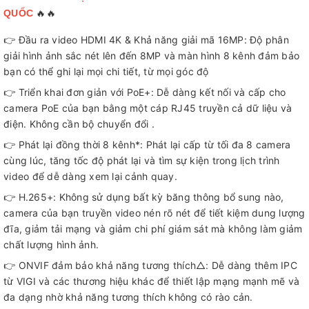
🔥🔥
QUỐC
👉 Đầu ra video HDMI 4K & Khả năng giải mã 16MP: Độ phân
giải hình ảnh sắc nét lên đến 8MP và màn hình 8 kênh đảm bảo
bạn có thể ghi lại mọi chi tiết, từ mọi góc độ
👉 Triển khai đơn giản với PoE+: Dễ dàng kết nối và cấp cho
camera PoE của bạn bằng một cáp RJ45 truyền cả dữ liệu và
điện. Không cần bộ chuyển đổi .
👉 Phát lại đồng thời 8 kênh*: Phát lại cấp từ tối đa 8 camera
cùng lúc, tăng tốc độ phát lại và tìm sự kiện trong lịch trình
video để dễ dàng xem lại cảnh quay.
👉 H.265+: Không sử dụng bất kỳ băng thông bổ sung nào,
camera của bạn truyền video nén rõ nét để tiết kiệm dung lượng
đĩa, giảm tải mạng và giảm chi phí giám sát mà không làm giảm
chất lượng hình ảnh.
👉 ONVIF đảm bảo khả năng tương thích△: Dễ dàng thêm IPC
từ VIGI và các thương hiệu khác để thiết lập mạng mạnh mẽ và
đa dạng nhờ khả năng tương thích không có rào cản.