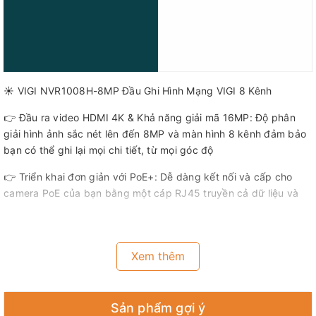
☀️ VIGI NVR1008H-8MP Đầu Ghi Hình Mạng VIGI 8 Kênh
👉 Đầu ra video HDMI 4K & Khả năng giải mã 16MP: Độ phân
giải hình ảnh sắc nét lên đến 8MP và màn hình 8 kênh đảm bảo
bạn có thể ghi lại mọi chi tiết, từ mọi góc độ
👉 Triển khai đơn giản với PoE+: Dễ dàng kết nối và cấp cho
camera PoE của bạn bằng một cáp RJ45 truyền cả dữ liệu và
điện. Không cần bộ chuyển đổi .
👉 Phát lại đồng thời 8 kênh: Phát lại cấp từ tối đa 8 camera
cùng lúc, tăng tốc độ phát lại và tìm sự kiện trong lịch trình
Xem thêm
video để dễ dàng xem lại cảnh quay.
👉 H.265+: Không sử dụng bất kỳ băng thông bổ sung nào,
Sản phẩm gợi ý
camera của bạn truyền video nén rõ nét để tiết kiệm dung lượng