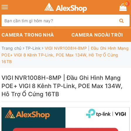
0
Toggle
navigation
CAMERA TRONG NHÀ
CAMERA NGOÀI TRỜI
Trang chủ
TP-Link
VIGI NVR1008H-8MP | Đầu Ghi Hình Mạng
POE+ VIGI 8 Kênh TP-Link, POE Max 134W, Hỗ Trợ Ổ Cứng
16TB
VIGI NVR1008H-8MP | Đầu Ghi Hình Mạng
POE+ VIGI 8 Kênh TP-Link, POE Max 134W,
Hỗ Trợ Ổ Cứng 16TB