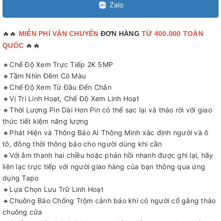
Zalo
🔥🔥
MIỄN PHÍ VẬN CHUYỂN
ĐƠN HÀNG
TỪ 400.000 TOÀN
🔥🔥
QUỐC
🔸Chế Độ Xem Trực Tiếp 2K 5MP
🔸Tầm Nhìn Đêm Có Màu
🔸Chế Độ Xem Từ Đầu Đến Chân
🔸Vị Trí Linh Hoạt, Chế Độ Xem Linh Hoạt
🔸Thời Lượng Pin Dài Hơn Pin có thể sạc lại và tháo rời với giao
thức tiết kiệm năng lượng
🔸Phát Hiện và Thông Báo AI Thông Minh xác định người và ô
tô, đồng thời thông báo cho người dùng khi cần
🔸Với âm thanh hai chiều hoặc phản hồi nhanh được ghi lại, hãy
liên lạc trực tiếp với người giao hàng của bạn thông qua ứng
dụng Tapo
🔸Lựa Chọn Lưu Trữ Linh Hoạt
🔸Chuông Báo Chống Trộm cảnh báo khi có người cố gắng tháo
chuông cửa