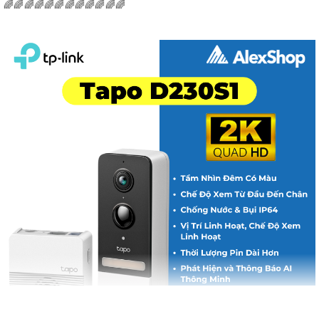
🌈🌈🌈🌈🌈🌈🌈🌈🌈🌈🌈🌈