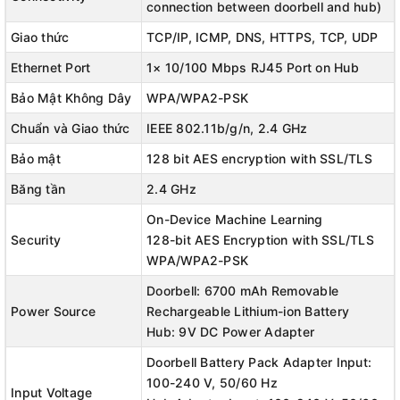
connection between doorbell and hub)
Giao thức
TCP/IP, ICMP, DNS, HTTPS, TCP, UDP
Ethernet Port
1× 10/100 Mbps RJ45 Port on Hub
Bảo Mật Không Dây
WPA/WPA2-PSK
Chuẩn và Giao thức
IEEE 802.11b/g/n, 2.4 GHz
Bảo mật
128 bit AES encryption with SSL/TLS
Băng tần
2.4 GHz
On-Device Machine Learning
Security
128-bit AES Encryption with SSL/TLS
WPA/WPA2-PSK
Doorbell: 6700 mAh Removable
Power Source
Rechargeable Lithium-ion Battery
Hub: 9V DC Power Adapter
Doorbell Battery Pack Adapter Input:
100-240 V, 50/60 Hz
Input Voltage