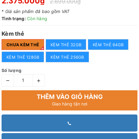
2.375.000₫
2.699.000₫
*
Giá sản phẩm đã bao gồm VAT
Tình trạng:
Còn hàng
Kèm thẻ
CHƯA KÈM THẺ
KÈM THẺ 32GB
KÈM THẺ 64GB
KÈM THẺ 128GB
KÈM THẺ 256GB
Số lượng
–
+
THÊM VÀO GIỎ HÀNG
Giao hàng tận nơi