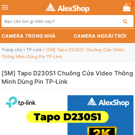
0
Toggle
navigation
CAMERA TRONG NHÀ
CAMERA NGOÀI TRỜI
Trang chủ
TP-Link
[5M] Tapo D230S1 Chuông Cửa Video
Thông Minh Dùng Pin TP-Link
[5M] Tapo D230S1 Chuông Cửa Video Thông
Minh Dùng Pin TP-Link