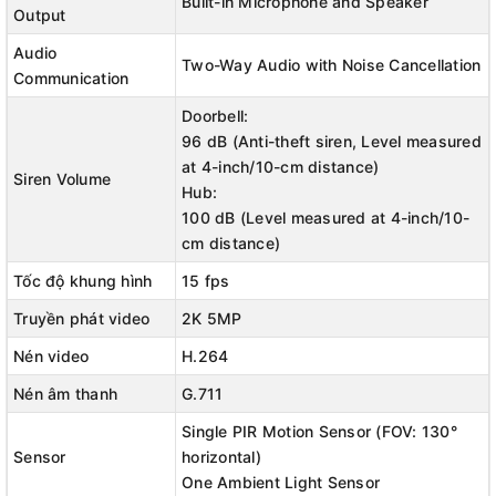
Built-in Microphone and Speaker
Output
Audio
Two-Way Audio with Noise Cancellation
Communication
Doorbell:
96 dB (Anti-theft siren, Level measured
at 4-inch/10-cm distance)
Siren Volume
Hub:
100 dB (Level measured at 4-inch/10-
cm distance)
Tốc độ khung hình
15 fps
Truyền phát video
2K 5MP
Nén video
H.264
Nén âm thanh
G.711
Single PIR Motion Sensor (FOV: 130°
Sensor
horizontal)
One Ambient Light Sensor