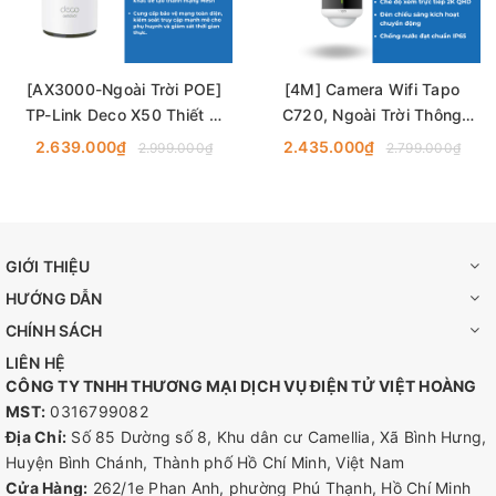
[AX3000-Ngoài Trời POE]
[4M] Camera Wifi Tapo
TP-Link Deco X50 Thiết Bị
C720, Ngoài Trời Thông
Phát Wifi 6 POE Mesh Băng
Minh AI - Có Đèn Flash TP-
2.639.000₫
2.435.000₫
2.999.000₫
2.799.000₫
Thông AX3000
Link
GIỚI THIỆU
HƯỚNG DẪN
CHÍNH SÁCH
LIÊN HỆ
CÔNG TY TNHH THƯƠNG MẠI DỊCH VỤ ĐIỆN TỬ VIỆT HOÀNG
MST:
0316799082
Địa Chỉ:
Số 85 Dường số 8, Khu dân cư Camellia, Xã Bình Hưng,
Huyện Bình Chánh, Thành phố Hồ Chí Minh, Việt Nam
Cửa Hàng:
262/1e Phan Anh, phường Phú Thạnh, Hồ Chí Minh