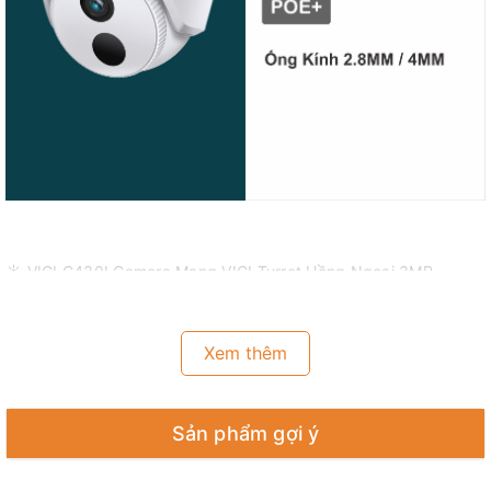
☀️ VIGI C430I Camera Mạng VIGI Turret Hồng Ngoại 3MP
Độ Phân Giải Siêu Cao 3MP:
Camera VIGI C430I với 3MP —
quá đủ pixel để thu được một số chi tiết rời rạc hơn.
Xem thêm
Phân Loại Người & Phương Tiện:
Phân biệt con người và
phương tiện với các đối tượng khác để bạn nhận được thông
báo sự kiện chính xác hơn.
Sản phẩm gợi ý
Phát Hiện Thông Minh:
Nhận thông báo và kiểm tra nguồn
cấp dữ liệu khi ai đó vượt qua ranh giới, đi vào khu vực bạn đã