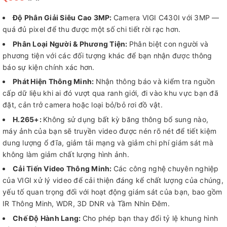
Độ Phân Giải Siêu Cao 3MP
:
Camera VIGI C430I với 3MP —
quá đủ pixel để thu được một số chi tiết rời rạc hơn.
Phân Loại Người & Phương Tiện:
Phân biệt con người và
phương tiện với các đối tượng khác để bạn nhận được thông
báo sự kiện chính xác hơn.
Phát Hiện Thông Minh:
Nhận thông báo và kiểm tra nguồn
cấp dữ liệu khi ai đó vượt qua ranh giới, đi vào khu vực bạn đã
đặt, cản trở camera hoặc loại bỏ/bỏ rơi đồ vật.
H.265+:
Không sử dụng bất kỳ băng thông bổ sung nào,
máy ảnh của bạn sẽ truyền video được nén rõ nét để tiết kiệm
dung lượng ổ đĩa, giảm tải mạng và giảm chi phí giám sát mà
không làm giảm chất lượng hình ảnh.
Cải Tiến Video Thông Minh:
Các công nghệ chuyên nghiệp
của VIGI xử lý video để cải thiện đáng kể chất lượng của chúng,
yếu tố quan trọng đối với hoạt động giám sát của bạn, bao gồm
IR Thông Minh, WDR, 3D DNR và Tầm Nhìn Đêm.
Chế Độ Hành Lang:
Cho phép bạn thay đổi tỷ lệ khung hình