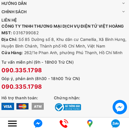
kèm với hai loại ống kính khác nhau để phù hợp hơn với nhu cầu
HƯỚNG DẪN
bảo mật của bạn.
CHÍNH SÁCH
Quản Lý Linh Hoạt
: Kiểm soát hoàn toàn bảo mật của bạn
LIÊN HỆ
thông qua bốn phương pháp quản lý: giao diện người dùng
CÔNG TY TNHH THƯƠNG MẠI DỊCH VỤ ĐIỆN TỬ VIỆT HOÀNG
web, giao diện người dùng NVR, ứng dụng VIGI và Trình quản lý
MST:
0316799082
bảo mật VIGI.
Địa Chỉ:
Số 85 Dường số 8, Khu dân cư Camellia, Xã Bình Hưng,
Huyện Bình Chánh, Thành phố Hồ Chí Minh, Việt Nam
Cửa Hàng:
262/1e Phan Anh, phường Phú Thạnh, Hồ Chí Minh
Tư vấn miễn phí (9h - 18h00 Trừ CN)
090.335.1798
Góp ý, phản ánh (8h30 - 18h00 Trừ CN)
090.335.1798
Hỗ trợ thanh toán:
Chứng nhận:
© Bản quyền thuộc về
alexshop.vn
Cung cấp bởi
Sapo