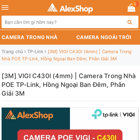
0
Toggle
navigation
CAMERA TRONG NHÀ
CAMERA NGOÀI TRỜI
Trang chủ
TP-Link
[3M] VIGI C430I (4mm) | Camera Trong
Nhà POE TP-Link, Hồng Ngoại Ban Đêm, Phân Giải 3M
[3M] VIGI C430I (4mm) | Camera Trong Nhà
POE TP-Link, Hồng Ngoại Ban Đêm, Phân
Giải 3M