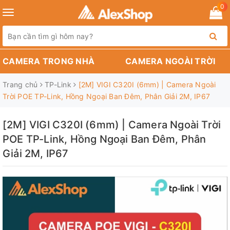
0
Toggle
navigation
CAMERA TRONG NHÀ
CAMERA NGOÀI TRỜI
Trang chủ
TP-Link
[2M] VIGI C320I (6mm) | Camera Ngoài
Trời POE TP-Link, Hồng Ngoại Ban Đêm, Phân Giải 2M, IP67
[2M] VIGI C320I (6mm) | Camera Ngoài Trời
POE TP-Link, Hồng Ngoại Ban Đêm, Phân
Giải 2M, IP67