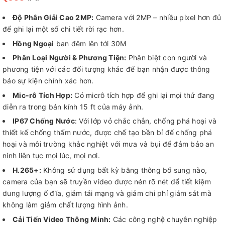
Độ Phân Giải Cao 2MP:
Camera với 2MP – nhiều pixel hơn đủ
để ghi lại một số chi tiết rời rạc hơn.
Hồng Ngoại
ban đêm lên tới 30M
Phân Loại Người & Phương Tiện:
Phân biệt con người và
phương tiện với các đối tượng khác để bạn nhận được thông
báo sự kiện chính xác hơn.
Mic-rô Tích Hợp:
Có micrô tích hợp để ghi lại mọi thứ đang
diễn ra trong bán kính 15 ft của máy ảnh.
IP67 Chống Nước
: Với lớp vỏ chắc chắn, chống phá hoại và
thiết kế chống thấm nước, được chế tạo bền bỉ để chống phá
hoại và môi trường khắc nghiệt với mưa và bụi để đảm bảo an
ninh liên tục mọi lúc, mọi nơi.
H.265+:
Không sử dụng bất kỳ băng thông bổ sung nào,
camera của bạn sẽ truyền video được nén rõ nét để tiết kiệm
dung lượng ổ đĩa, giảm tải mạng và giảm chi phí giám sát mà
không làm giảm chất lượng hình ảnh.
Cải Tiến Video Thông Minh:
Các công nghệ chuyên nghiệp