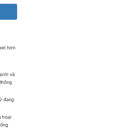
xel hơn
gười và
 thông
hứ đang
á hoại
hống