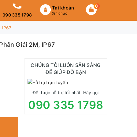
0
Tài khoản
Xin chào
090 335 1798
, IP67
Phân Giải 2M, IP67
CHÚNG TÔI LUÔN SẴN SÀNG
ĐỂ GIÚP ĐỠ BẠN
Để được hỗ trợ tốt nhất. Hãy gọi
090 335 1798