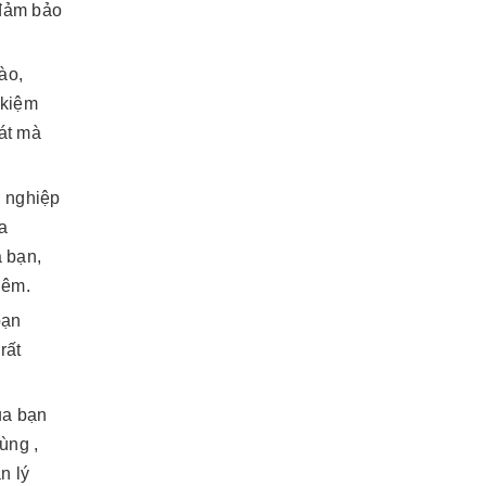
 đảm bảo
ào,
 kiệm
át mà
 nghiệp
a
a bạn,
Đêm.
bạn
rất
ủa bạn
ùng ,
n lý