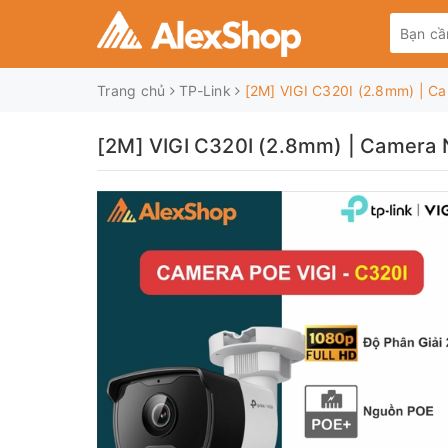
Trang chủ
TP-Link
[2M] VIGI C320I (2.8mm) | Ca
[2M] VIGI C320I (2.8mm) | Camera N