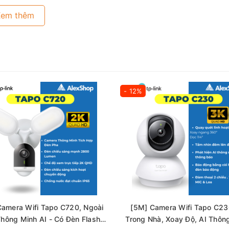
Xem thêm
- 12%
oại 2MP
ều pixel hơn đủ để ghi lại một số chi tiết rời rạc hơn.
t con người và phương tiện với các đối tượng khác để
n.
i mọi thứ đang diễn ra trong bán kính 15 ft của máy ảnh.
Camera Wifi Tapo C720, Ngoài
[5M] Camera Wifi Tapo C2
chống phá hoại và thiết kế chống thấm nước, được chế
Thông Minh AI - Có Đèn Flash
Trong Nhà, Xoay Độ, AI Thôn
c nghiệt với mưa và bụi để đảm bảo an ninh liên tục