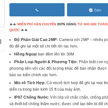
Zalo
🔥🔥
MIỄN PHÍ VẬN CHUYỂN
ĐƠN HÀNG
TỪ 400.000 TOÀN
🔥🔥
QUỐC
Độ Phân Giải Cao 2MP:
Camera với 2MP – nhiều pi
đủ để ghi lại một số chi tiết rời rạc hơn.
Hồng Ngoại
ban đêm lên tới 30M
Phân Loại Người & Phương Tiện:
Phân biệt con n
phương tiện với các đối tượng khác để bạn nhận được
báo sự kiện chính xác hơn.
Mic-rô Tích Hợp:
Có micrô tích hợp để ghi lại mọi t
diễn ra trong bán kính 15 ft của máy ảnh.
IP67 Chống Nước
: Với lớp vỏ chắc chắn, chống ph
và thiết kế chống thấm nước, được chế tạo bền bỉ để c