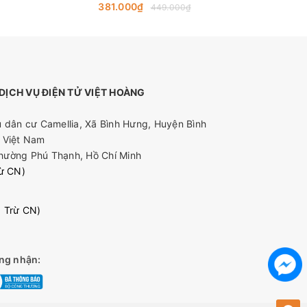
Hình ảnh 4K Ultra HD, Sạc nhanh PD
381.000₫
7
449.000₫
100W
ỊCH VỤ ĐIỆN TỬ VIỆT HOÀNG
 dân cư Camellia, Xã Bình Hưng, Huyện Bình
 Việt Nam
hường Phú Thạnh, Hồ Chí Minh
rừ CN)
0 Trừ CN)
ng nhận: