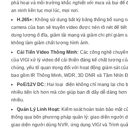
phá hoại và môi trường khắc nghiệt với mưa và bụi để
an ninh liên tục mọi lúc, mọi nơi.
H.265+:
Không sử dụng bất kỳ băng thông bổ sung n
camera của bạn sẽ truyền video được nén rõ nét để tiết
dung lượng ổ đĩa, giảm tải mạng và giảm chi phí giám s
không làm giảm chất lượng hình ảnh.
Cải Tiến Video Thông Minh:
Các công nghệ chuyên
của VIGI xử lý video để cải thiện đáng kể chất lượng củ
chúng, yếu tố quan trọng đối với hoạt động giám sát củ
bao gồm IR Thông Minh, WDR, 3D DNR và Tầm Nhìn 
PoE/12V DC:
Hai loại điện không chỉ mang lại cho 
nhiều tiện ích hơn mà còn giúp bạn đi dây dễ dàng hơn 
nhiều.
Quản Lý Linh Hoạt:
Kiểm soát hoàn toàn bảo mật c
thông qua bốn phương pháp quản lý: giao diện người d
giao diện người dùng NVR, ứng dụng VIGI và Trình quả