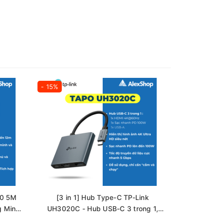
- 15%
- 12%
30 5M
[3 in 1] Hub Type-C TP-Link
[3M] Cam
g Minh,
UH3020C - Hub USB-C 3 trong 1,
TP-Link Ng