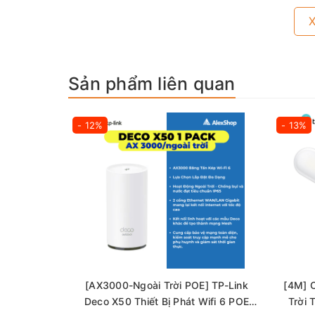
Sản phẩm liên quan
- 12%
- 13%
☀️
VIGI C320I Camera POE Thân Trụ Hồng Ng
Độ Phân Giải Cao 2MP:
Camera với 2MP – nhi
Hồng Ngoại
ban đêm lên tới 30M
Phân Loại Người & Phương Tiện:
Phân biệ
bạn nhận được thông báo sự kiện chính xác hơ
Mic-rô Tích Hợp:
Có micrô tích hợp để ghi lạ
[AX3000-Ngoài Trời POE] TP-Link
[4M] 
IP67 Chống Nước
: Với lớp vỏ chắc chắn, 
Deco X50 Thiết Bị Phát Wifi 6 POE
Trời 
tạo bền bỉ để chống phá hoại và môi trường khắ