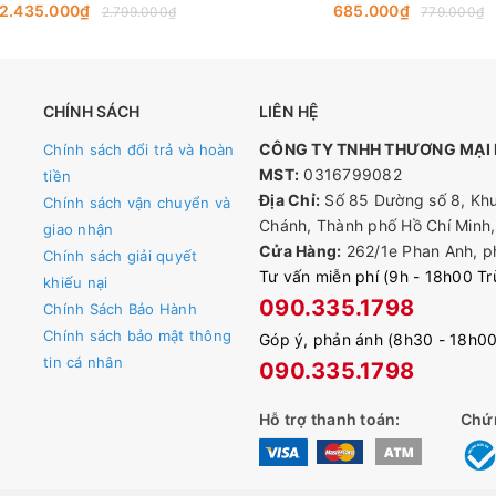
TP-Link
TP-Link
2.435.000₫
685.000₫
2.799.000₫
779.000₫
 sung nào, camera của bạn sẽ truyền video được nén
mạng và giảm chi phí giám sát mà không làm giảm chất
CHÍNH SÁCH
LIÊN HỆ
CÔNG TY TNHH THƯƠNG MẠI D
Chính sách đổi trả và hoàn
chuyên nghiệp của VIGI xử lý video để cải thiện đáng
MST:
0316799082
tiền
 với hoạt động giám sát của bạn, bao gồm IR Thông
Địa Chỉ:
Số 85 Dường số 8, Khu
Chính sách vận chuyển và
Chánh, Thành phố Hồ Chí Minh,
giao nhận
ại cho bạn nhiều tiện ích hơn mà còn giúp bạn đi dây
Cửa Hàng:
262/1e Phan Anh, p
Chính sách giải quyết
Tư vấn miễn phí (9h - 18h00 T
khiếu nại
090.335.1798
Chính Sách Bảo Hành
o mật của bạn thông qua bốn phương pháp quản lý:
Chính sách bảo mật thông
Góp ý, phản ánh (8h30 - 18h0
VR, ứng dụng VIGI và Trình quản lý bảo mật VIGI.
tin cá nhân
090.335.1798
Hỗ trợ thanh toán:
Chứ