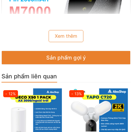
Xem thêm
Sản phẩm gợi ý
Sản phẩm liên quan
THÔNG TIN CHI TIẾT
👉 Kết Nối Mọi Lúc Mọi Nơi: Wi-Fi Di Động LTE M7000
- 12%
- 13%
👉 Kết Nối Nhanh Hơn - Hỗ Trợ Tốt Hơn: M7000 hỗ trợ
mạng 4G FDD/TDD-LTE thế hệ mới nhất, cung cấp kết
nối Wi-Fi di động thuận tiện. Giờ đây, bạn có thể tận
hưởng video HD online mượt mà, tải về tập tin tốc độ
cao, thực hiện những cuộc gọi video chất lượng cao ở