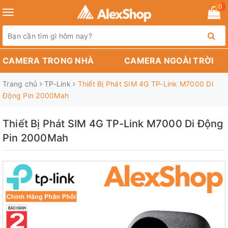
0
Toggle
navigation
CAMERA TRONG NHÀ
CAMERA NGOÀI TRỜI
Trang chủ
TP-Link
Thiết Bị Phát SIM 4G TP-Link M7000 Di
Động Pin 2000Mah
Thiết Bị Phát SIM 4G TP-Link M7000 Di Động
Pin 2000Mah