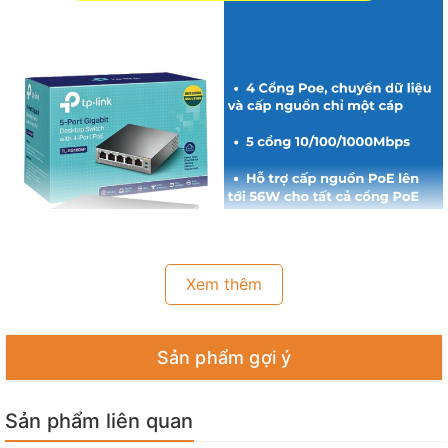
Xem thêm
Sản phẩm gợi ý
💥 Ưu điểm sản phẩm :
👉 5 cổng RJ45 10/100/1000Mbps
Sản phẩm liên quan
👉 Với 4 cổng PoE, chuyển dữ liệu và cấp nguồn chỉ trên một