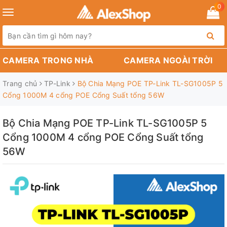
0
Toggle
navigation
CAMERA TRONG NHÀ
CAMERA NGOÀI TRỜI
Trang chủ
TP-Link
Bộ Chia Mạng POE TP-Link TL-SG1005P 5
Cổng 1000M 4 cổng POE Cổng Suất tổng 56W
Bộ Chia Mạng POE TP-Link TL-SG1005P 5
Cổng 1000M 4 cổng POE Cổng Suất tổng
56W