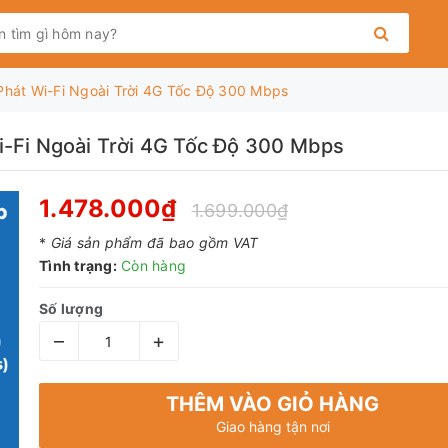
Phát Wi-Fi Ngoài Trời 4G Tốc Độ 300 Mbps
i-Fi Ngoài Trời 4G Tốc Độ 300 Mbps
1.478.000₫
1.699.000₫
*
Giá sản phẩm đã bao gồm VAT
Tình trạng:
Còn hàng
Số lượng
–
+
THÊM VÀO GIỎ HÀNG
Giao hàng tận nơi