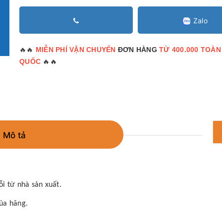
Zalo
🔥🔥
MIỄN PHÍ VẬN CHUYỂN
ĐƠN HÀNG
TỪ 400.000 TOÀN
🔥🔥
QUỐC
Mô tả
i từ nhà sản xuất.
ủa hãng.