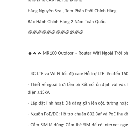
CAM KẾT:
Hàng Nguyên Seal, Tem Phân Phối Chính Hãng.
Bảo Hành Chính Hãng 2 Năm Toàn Quốc.
🌈🌈🌈🌈🌈🌈🌈🌈🌈🌈🌈🌈
🔥🔥🔥
MR100 Outdoor – Router Wifi Ngoài Trời ph
- 4G LTE và Wi-Fi tốc độ cao: Hỗ trợ LTE lên đến 1
- Thiết kế ngoài trời bền bỉ: Kết nối ổn định với vỏ 
điện ±15kV.
- Lắp đặt linh hoạt: Dễ dàng gắn lên cột, tường hoặ
- Nguồn PoE/DC: Hỗ trợ chuẩn 802.3af và PoE thụ độn
- Cắm SIM là dùng: Cắm thẻ SIM để có Internet ngay