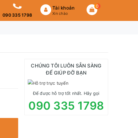
0
Tài khoản
Xin chào
090 335 1798
CHÚNG TÔI LUÔN SẴN SÀNG
ĐỂ GIÚP ĐỠ BẠN
Để được hỗ trợ tốt nhất. Hãy gọi
090 335 1798