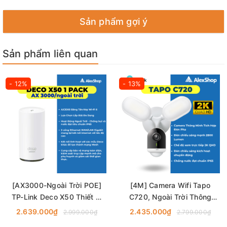
Sản phẩm gợi ý
Sản phẩm liên quan
- 12%
- 13%
[AX3000-Ngoài Trời POE]
[4M] Camera Wifi Tapo
TP-Link Deco X50 Thiết Bị
C720, Ngoài Trời Thông
Phát Wifi 6 POE Mesh Băng
Minh AI - Có Đèn Flash TP-
2.639.000₫
2.435.000₫
2.999.000₫
2.799.000₫
Thông AX3000
Link