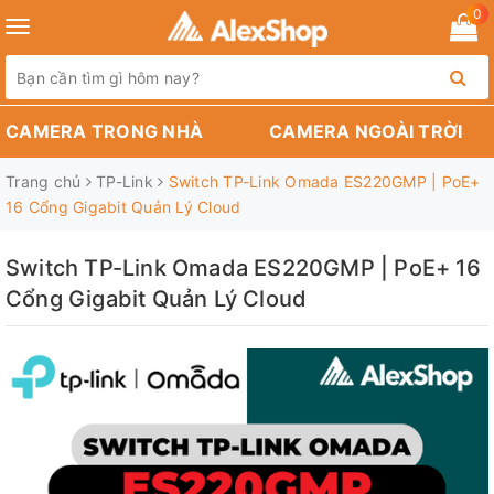
0
Toggle
navigation
CAMERA TRONG NHÀ
CAMERA NGOÀI TRỜI
Trang chủ
TP-Link
Switch TP-Link Omada ES220GMP | PoE+
16 Cổng Gigabit Quản Lý Cloud
Switch TP-Link Omada ES220GMP | PoE+ 16
Cổng Gigabit Quản Lý Cloud