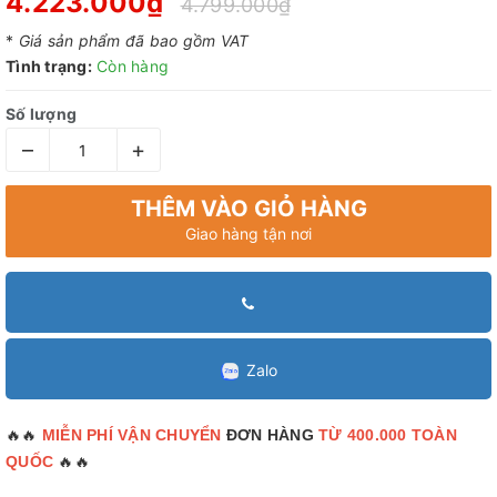
4.223.000₫
4.799.000₫
*
Giá sản phẩm đã bao gồm VAT
Tình trạng:
Còn hàng
Số lượng
–
+
THÊM VÀO GIỎ HÀNG
Giao hàng tận nơi
Zalo
🔥🔥
MIỄN PHÍ VẬN CHUYỂN
ĐƠN HÀNG
TỪ 400.000 TOÀN
🔥🔥
QUỐC