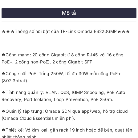
Mô tả
🔥🔥🔥Thông số nổi bật của TP-Link Omada ES220GMP🔥🔥🔥
☘️Cổng mạng: 20 cổng Gigabit (18 cổng RJ45 với 16 cổng
PoE+, 2 cổng non-PoE), 2 cổng Gigabit SFP.
☘️Công suất PoE: Tổng 250W, tối đa 30W mỗi cổng PoE+
(802.3at/af).
☘️Tính năng quản lý: VLAN, QoS, IGMP Snooping, PoE Auto
Recovery, Port Isolation, Loop Prevention, PoE 250m.
☘️Quản lý tập trung: Omada SDN qua app/web, hỗ trợ cloud
(Omada Cloud Essentials miễn phí).
☘️Thiết kế: Vỏ kim loại, gắn rack 19 inch hoặc để bàn, quạt tản
nhiệt thông minh.