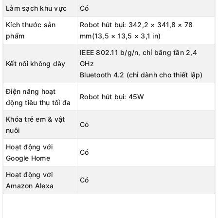
bạn hoặc vật nuôi của bạn với âm lượng hoạt động 51dB.
Làm sạch khu vực
Có
💥Tự Động Sạc: Tự động quay trở lại đế sạc khi pin yếu và sau
Kích thước sản
Robot hút bụi: 342,2 × 341,8 × 78
đó khởi động lại ngay tại nơi pin đã dừng.
phẩm
mm(13,5 × 13,5 × 3,1 in)
IEEE 802.11 b/g/n, chỉ băng tần 2,4
💥Hỗ Trợ Cập Nhật OTA: Nâng cấp lên firmware mới nhất thông
Kết nối không dây
GHz
qua Tapo App để có trải nghiệm tốt hơn. Thêm nhiều tính năng
Bluetooth 4.2 (chỉ dành cho thiết lập)
sắp tới.
Điện năng hoạt
Robot hút bụi: 45W
động tiêu thụ tối đa
Khóa trẻ em & vật
Có
nuôi
Hoạt động với
Có
Google Home
Hoạt động với
Có
Amazon Alexa