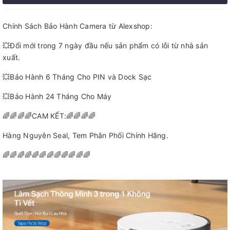
Chính Sách Bảo Hành Camera từ Alexshop:
💥Đổi mới trong 7 ngày đầu nếu sản phẩm có lỗi từ nhà sản
xuất.
💥Bảo Hành 6 Tháng Cho PIN và Dock Sạc
💥Bảo Hành 24 Tháng Cho Máy
🌈🌈🌈🌈CAM KẾT:🌈🌈🌈🌈
Hàng Nguyên Seal, Tem Phân Phối Chính Hãng.
🌈🌈🌈🌈🌈🌈🌈🌈🌈🌈🌈🌈