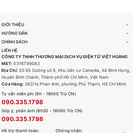
GIỚI THIỆU
HƯỚNG DẪN
CHÍNH SÁCH
LIÊN HỆ
CÔNG TY TNHH THƯƠNG MẠI DỊCH VỤ ĐIỆN TỬ VIỆT HOÀNG
MST:
0316799082
Địa Chỉ:
Số 85 Dường số 8, Khu dân cư Camellia, Xã Bình Hưng,
Huyện Bình Chánh, Thành phố Hồ Chí Minh, Việt Nam
Cửa Hàng:
262/1e Phan Anh, phường Phú Thạnh, Hồ Chí Minh
Tư vấn miễn phí (9h - 18h00 Trừ CN)
090.335.1798
Góp ý, phản ánh (8h30 - 18h00 Trừ CN)
090.335.1798
Hỗ trợ thanh toán:
Chứng nhận:
🔆Tùy Chỉnh Làm Sạch Phù Hợp Với Thói Quen Của Bạn: