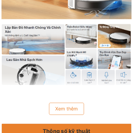
🎁🎁🎁Tapo RV20 Mop Robot Hút Bụi & Lau Nhà Điều Hướng
Xem thêm
LiDAR MagSlim™🎁🎁🎁
💥Hệ Thống Định Vị LiDAR MagSlim™ : Lập hướng đi chính xác
ngôi nhà của bạn trong vài phút, giảm thiểu sai sót và phải dọn
Thông số kỹ thuật