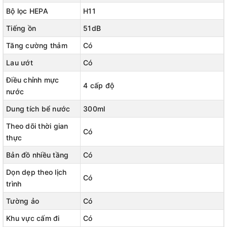
Bộ lọc HEPA
H11
Tiếng ồn
51dB
Tăng cường thảm
Có
Lau ướt
Có
Điều chỉnh mực
4 cấp độ
nước
Dung tích bể nước
300ml
Theo dõi thời gian
Có
thực
💥Thiết Kế Siêu Mỏng 7.8cm: Di chuyển tự do dưới đồ nội thất
Bản đồ nhiều tầng
Có
để tiếp cận bụi bẩn ẩn giấu không thể thoát khỏi tầm quét của
nó.
Dọn dẹp theo lịch
Có
trình
💥Làm Sạch Tùy Chỉnh: Hợp nhất và tách biệt các khu vực, đặt
Tường ảo
Có
lịch dọn dẹp và tùy chỉnh chế độ dọn dẹp cho từng phòng.
Khu vực cấm đi
Có
💥Dọn Dẹp Im Lặng: Làm sạch nhà của bạn mà không làm phiền