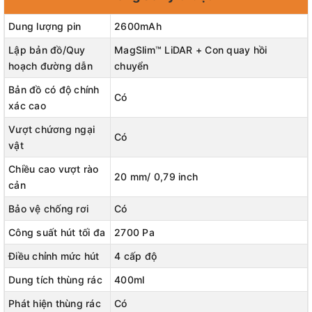
dẹp nhiều lần, thậm chí còn hoạt động tốt trong bóng tối.
Dung lượng pin
2600mAh
💥Chế Độ Hút 4 Cấp Độ: Lực Hút Mạnh 2700Pa. Dễ dàng làm
sạch lông thú cưng, mớ hỗn độn hàng ngày và hơn thế nữa.
Lập bản đồ/Quy
MagSlim™ LiDAR + Con quay hồi
hoạch đường dẫn
chuyển
💥Combo Hút Bụi Và Lau Nhà Hút bụi sẽ hút hết bụi trôi nổi và
lau chùi các vết bẩn dính.
Bản đồ có độ chính
Có
xác cao
💥Bàn Chải Đôi: Chăm sóc các góc và cạnh đồng thời ngăn bụi
Vượt chứơng ngại
bẩn bắn tung tóe để làm sạch kỹ lưỡng hơn.
Có
vật
💥Làm Sạch Liên Tục Trong 3 Giờ: Pin 2600mAh cho thời gian
Chiều cao vượt rào
làm sạch lâu dài.
20 mm/ 0,79 inch
cản
Bảo vệ chống rơi
Có
Công suất hút tối đa
2700 Pa
Điều chỉnh mức hút
4 cấp độ
Dung tích thùng rác
400ml
Phát hiện thùng rác
Có