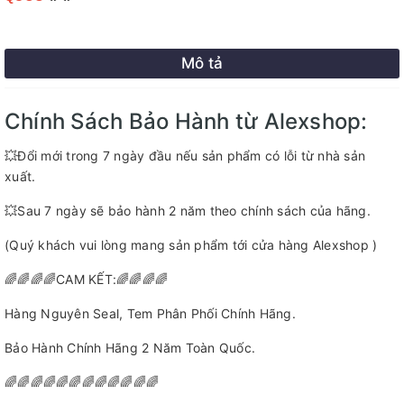
Mô tả
Chính Sách Bảo Hành từ Alexshop:
💥Đổi mới trong 7 ngày đầu nếu sản phẩm có lỗi từ nhà sản
xuất.
💥Sau 7 ngày sẽ bảo hành 2 năm theo chính sách của hãng.
(Quý khách vui lòng mang sản phẩm tới cửa hàng Alexshop )
🌈🌈🌈🌈CAM KẾT:🌈🌈🌈🌈
Hàng Nguyên Seal, Tem Phân Phối Chính Hãng.
Bảo Hành Chính Hãng 2 Năm Toàn Quốc.
🌈🌈🌈🌈🌈🌈🌈🌈🌈🌈🌈🌈