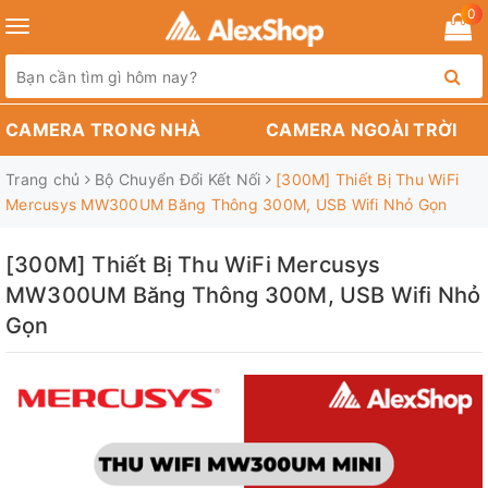
0
Toggle
navigation
CAMERA TRONG NHÀ
CAMERA NGOÀI TRỜI
Trang chủ
Bộ Chuyển Đổi Kết Nối
[300M] Thiết Bị Thu WiFi
Mercusys MW300UM Băng Thông 300M, USB Wifi Nhỏ Gọn
[300M] Thiết Bị Thu WiFi Mercusys
MW300UM Băng Thông 300M, USB Wifi Nhỏ
Gọn