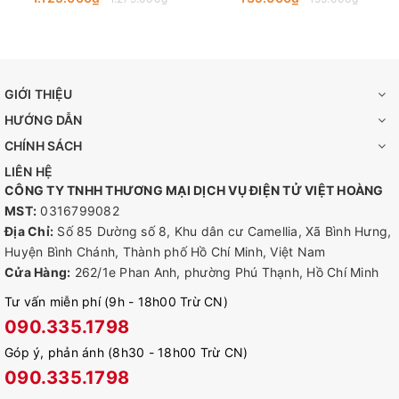
GIỚI THIỆU
HƯỚNG DẪN
CHÍNH SÁCH
👉Tính năng đa dạng phù hợp cho nhiều nhu cầu: Bộ chuyển đổi
LIÊN HỆ
USB Wi-Fi Mini MW300UM cho phép bạn kết nối máy tính hoặc
CÔNG TY TNHH THƯƠNG MẠI DỊCH VỤ ĐIỆN TỬ VIỆT HOÀNG
laptop với mạng Wi-Fi tốc độ lên đến 300Mbps. Hơn nữa, với
MST:
0316799082
tính năng Soft AP, có thể chuyển máy tính hoặc laptop thành
Địa Chỉ:
Số 85 Dường số 8, Khu dân cư Camellia, Xã Bình Hưng,
điểm phát sóng Wi-Fi nếu bạn đang sử dụng thiết bị dây sẵn.
Huyện Bình Chánh, Thành phố Hồ Chí Minh, Việt Nam
Đáp ứng nhu cầu lướt web của bạn.
Cửa Hàng:
262/1e Phan Anh, phường Phú Thạnh, Hồ Chí Minh
👉Thiết kế di động giúp thuận tiện hơn: MW300UM có thể lắp
Tư vấn miễn phí (9h - 18h00 Trừ CN)
vào bất kỳ cổng USB nào, phù hợp với bất kỳ tình huống áp
090.335.1798
dụng nào. Bên cạnh đó, thiết bị còn có lợi thế về thiết kế di
Góp ý, phản ánh (8h30 - 18h00 Trừ CN)
động, làm cho nó trở nên khá thuận tiện khi đi đường
090.335.1798