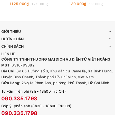
Wi-Fi 7, Bluetooth 5.4
Gọn, Dùng Windown
1.125.000₫
139.000₫
1.279.000₫
155.000₫
GIỚI THIỆU
HƯỚNG DẪN
CHÍNH SÁCH
LIÊN HỆ
CÔNG TY TNHH THƯƠNG MẠI DỊCH VỤ ĐIỆN TỬ VIỆT HOÀNG
MST:
0316799082
Địa Chỉ:
Số 85 Dường số 8, Khu dân cư Camellia, Xã Bình Hưng,
Huyện Bình Chánh, Thành phố Hồ Chí Minh, Việt Nam
Cửa Hàng:
262/1e Phan Anh, phường Phú Thạnh, Hồ Chí Minh
Tư vấn miễn phí (9h - 18h00 Trừ CN)
090.335.1798
Góp ý, phản ánh (8h30 - 18h00 Trừ CN)
090.335.1798