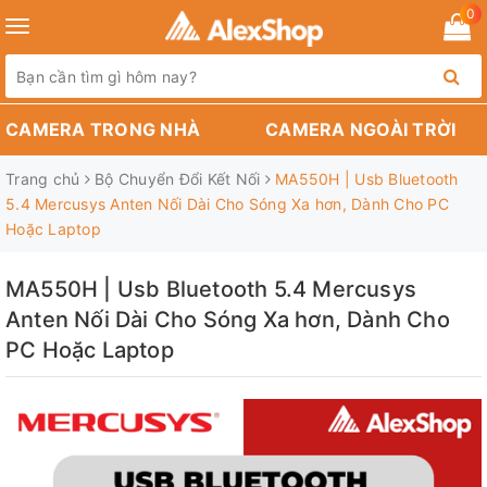
0
Toggle
navigation
CAMERA TRONG NHÀ
CAMERA NGOÀI TRỜI
Trang chủ
Bộ Chuyển Đổi Kết Nối
MA550H | Usb Bluetooth
5.4 Mercusys Anten Nối Dài Cho Sóng Xa hơn, Dành Cho PC
Hoặc Laptop
MA550H | Usb Bluetooth 5.4 Mercusys
Anten Nối Dài Cho Sóng Xa hơn, Dành Cho
PC Hoặc Laptop