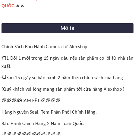
🔥🔥
QUỐC
Mô tả
Chính Sách Bảo Hành Camera từ Alexshop:
💥
1 Đổi 1 mới trong 15 ngày đầu nếu sản phẩm có lỗi từ nhà sản
xuất.
💥
Sau 15 ngày sẽ bảo hành 2 năm theo chính sách của hãng.
(Quý khách vui lòng mang sản phẩm tới cửa hàng Alexshop )
🌈🌈🌈🌈
🌈🌈🌈🌈
CAM KẾT:
Hàng Nguyên Seal, Tem Phân Phối Chính Hãng.
Bảo Hành Chính Hãng 2 Năm Toàn Quốc.
🌈🌈🌈🌈🌈🌈🌈🌈🌈🌈🌈🌈