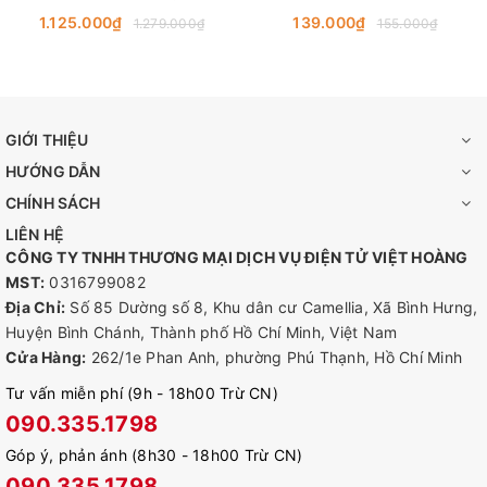
Wi-Fi 7, Bluetooth 5.4
Gọn, Dùng Windown
1.125.000₫
139.000₫
1.279.000₫
155.000₫
GIỚI THIỆU
HƯỚNG DẪN
CHÍNH SÁCH
LIÊN HỆ
CÔNG TY TNHH THƯƠNG MẠI DỊCH VỤ ĐIỆN TỬ VIỆT HOÀNG
MST:
0316799082
Địa Chỉ:
Số 85 Dường số 8, Khu dân cư Camellia, Xã Bình Hưng,
Huyện Bình Chánh, Thành phố Hồ Chí Minh, Việt Nam
Cửa Hàng:
262/1e Phan Anh, phường Phú Thạnh, Hồ Chí Minh
Tư vấn miễn phí (9h - 18h00 Trừ CN)
090.335.1798
Góp ý, phản ánh (8h30 - 18h00 Trừ CN)
090.335.1798