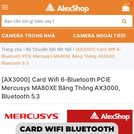
0
Toggle
navigation
CAMERA TRONG NHÀ
CAMERA NGOÀI TRỜI
Trang chủ
Bộ Chuyển Đổi Kết Nối
[AX3000] Card Wifi 6-
Bluetooth PCIE Mercusys MA80XE Băng Thông AX3000,
Bluetooth 5.3
[AX3000] Card Wifi 6-Bluetooth PCIE
Mercusys MA80XE Băng Thông AX3000,
Bluetooth 5.3