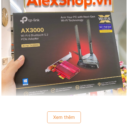
Đặc điểm nổi bậc:
Xem thêm
Tốc độ Wi-Fi 6 Phá vỡ rào cản gigabit với tốc độ lên
👉