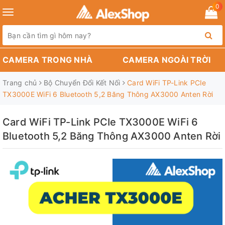
0
Toggle
navigation
CAMERA TRONG NHÀ
CAMERA NGOÀI TRỜI
Trang chủ
Bộ Chuyển Đổi Kết Nối
Card WiFi TP-Link PCIe
TX3000E WiFi 6 Bluetooth 5,2 Băng Thông AX3000 Anten Rời
Card WiFi TP-Link PCIe TX3000E WiFi 6
Bluetooth 5,2 Băng Thông AX3000 Anten Rời