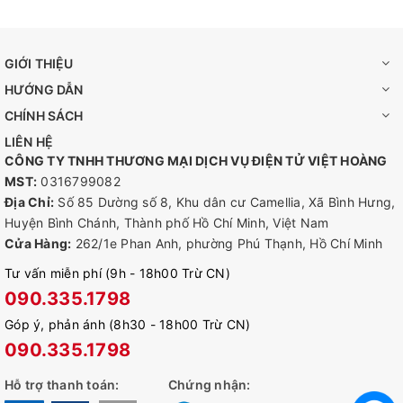
cậy ngay cả trong môi trường nóng
Khả năng tương thích ngược - Hỗ trợ đầy đủ các chuẩn
GIỚI THIỆU
802.11ac / a / b / g / n
HƯỚNG DẪN
THÔNG TIN CHI TIẾT:
CHÍNH SÁCH
LIÊN HỆ
CÔNG TY TNHH THƯƠNG MẠI DỊCH VỤ ĐIỆN TỬ VIỆT HOÀNG
MST:
0316799082
Địa Chỉ:
Số 85 Dường số 8, Khu dân cư Camellia, Xã Bình Hưng,
Huyện Bình Chánh, Thành phố Hồ Chí Minh, Việt Nam
Cửa Hàng:
262/1e Phan Anh, phường Phú Thạnh, Hồ Chí Minh
Tư vấn miễn phí (9h - 18h00 Trừ CN)
090.335.1798
Góp ý, phản ánh (8h30 - 18h00 Trừ CN)
090.335.1798
Hỗ trợ thanh toán:
Chứng nhận: