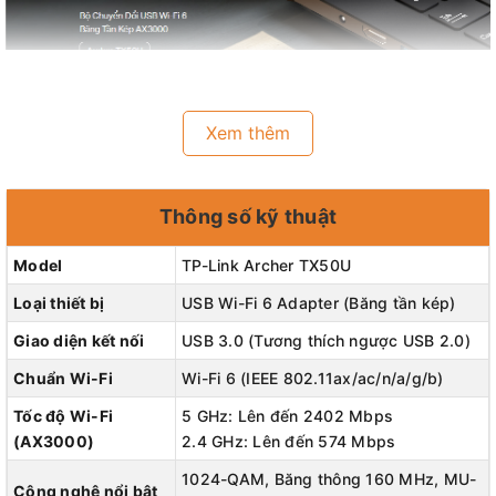
Xem thêm
Thông số kỹ thuật
Tốc Độ AX3000 Siêu Nhanh
Model
TP-Link Archer TX50U
Loại thiết bị
USB Wi-Fi 6 Adapter (Băng tần kép)
Giao diện kết nối
USB 3.0 (Tương thích ngược USB 2.0)
Chuẩn Wi-Fi
Wi-Fi 6 (IEEE 802.11ax/ac/n/a/g/b)
Tốc độ Wi-Fi
5 GHz: Lên đến 2402 Mbps
(AX3000)
2.4 GHz: Lên đến 574 Mbps
1024-QAM, Băng thông 160 MHz, MU-
Công nghệ nổi bật