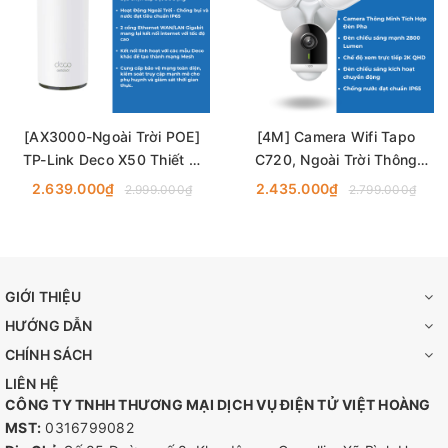
[AX3000-Ngoài Trời POE]
[4M] Camera Wifi Tapo
TP-Link Deco X50 Thiết Bị
C720, Ngoài Trời Thông
Phát Wifi 6 POE Mesh Băng
Minh AI - Có Đèn Flash TP-
2.639.000₫
2.435.000₫
2.999.000₫
2.799.000₫
Thông AX3000
Link
GIỚI THIỆU
HƯỚNG DẪN
Thiết bị sở hữu các công nghệ cốt lõi của Wi-Fi 6 như OFDMA
CHÍNH SÁCH
và MU-MIMO, cho phép nhiều luồng dữ liệu truyền tải cùng lúc.
LIÊN HỆ
Điều này giúp tối ưu hóa băng thông, đảm bảo kết nối của bạn
CÔNG TY TNHH THƯƠNG MẠI DỊCH VỤ ĐIỆN TỬ VIỆT HOÀNG
vẫn cực kỳ ổn định ngay cả trong môi trường có nhiều thiết bị
MST:
0316799082
Wi-Fi đang hoạt động xung quanh.