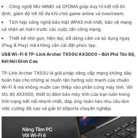
Công nghệ MU-MIMO và OFDMA giúp duy trì kết nối ổn
định, giảm độ trễ tối đa khi chơi game online và livestream.
Tích hợp công nghệ bảo mật WPA3 mới nhất, bảo vệ mạng
cá nhân an toàn trước các cuộc tấn công mạng.
Thiết kế nhỏ gọn, hiện đại, dễ dàng cắm và sử dụng ngay
(Plug & Play) mà không cần cài đặt phức tạp.
USB Wi-Fi 6 TP-Link Archer TX50U AX3000 – Bứt Phá Tốc Độ,
Kết Nối Đỉnh Cao
TP-Link Archer TX50U là giải pháp nâng cấp mạng không dây
hoàn hảo cho những ai muốn tận hưởng sức mạnh của chuẩn
Wi-Fi 6 mà không muốn can thiệp vào phần cứng máy tính. Với
tốc độ AX3000, thiết bị đảm bảo máy tính của bạn luôn trong
tình trạng kết nối nhanh nhất, đáp ứng hoàn hảo nhu cầu làm
việc cường độ cao và giải trí eSports chuyên nghiệp.