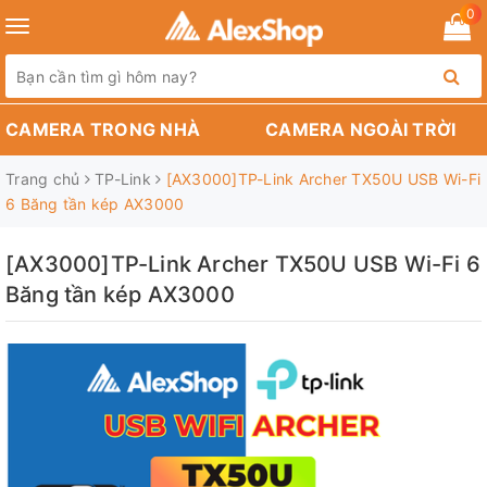
0
Toggle
navigation
CAMERA TRONG NHÀ
CAMERA NGOÀI TRỜI
Trang chủ
TP-Link
[AX3000]TP-Link Archer TX50U USB Wi-Fi
6 Băng tần kép AX3000
[AX3000]TP-Link Archer TX50U USB Wi-Fi 6
Băng tần kép AX3000