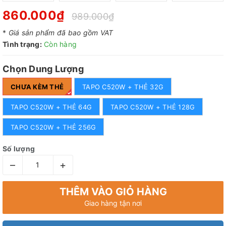
860.000₫
989.000₫
*
Giá sản phẩm đã bao gồm VAT
Tình trạng:
Còn hàng
Chọn Dung Lượng
CHƯA KÈM THẺ
TAPO C520W + THẺ 32G
TAPO C520W + THẺ 64G
TAPO C520W + THẺ 128G
TAPO C520W + THẺ 256G
Số lượng
–
+
THÊM VÀO GIỎ HÀNG
Giao hàng tận nơi