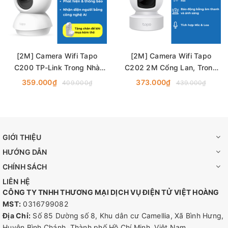
[2M] Camera Wifi Tapo
[2M] Camera Wifi Tapo
C200 TP-Link Trong Nhà
C202 2M Cổng Lan, Trong
Xoay 360 Độ, Đàm Thoại 2
Nhà Xoay 360 Độ, Đàm
359.000₫
373.000₫
409.000₫
439.000₫
Chiều
Thoại 2 Chiều
GIỚI THIỆU
HƯỚNG DẪN
CHÍNH SÁCH
LIÊN HỆ
CÔNG TY TNHH THƯƠNG MẠI DỊCH VỤ ĐIỆN TỬ VIỆT HOÀNG
MST:
0316799082
Địa Chỉ:
Số 85 Dường số 8, Khu dân cư Camellia, Xã Bình Hưng,
Huyện Bình Chánh, Thành phố Hồ Chí Minh, Việt Nam
Tầm Nhìn
Bao Quát 360° -
Cung cấp phạm vi xem 360° theo