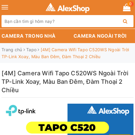
0
Toggle
navigation
CAMERA TRONG NHÀ
CAMERA NGOÀI TRỜI
Trang chủ
Tapo
[4M] Camera Wifi Tapo C520WS Ngoài Trời
TP-Link Xoay, Màu Ban Đêm, Đàm Thoại 2 Chiều
[4M] Camera Wifi Tapo C520WS Ngoài Trời
TP-Link Xoay, Màu Ban Đêm, Đàm Thoại 2
Chiều