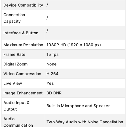
Device Compatibility
/
Connection
/
👉 Phát Hiện Chuyển Động Và Gửi Thông Báo Cho Bạn
Capacity
Ngay Lập Tức:
Tapo C200
Giúp bạn ngăn chặn các vụ
/
Interface & Button
trộm tại nhà. Lắp camera hướng về phía lối vào nhà,
nhà để xe hoặc tầng hầm của bạn để đảm bảo an toàn
Maximum Resolution
1080P HD (1920 x 1080 px)
cho gia đình và tài sản của bạn. Nhận thông báo khi
Frame Rate
15 fps
camera phát hiện chuyển động ở nhà. Nó có thể là một
Digital Zoom
None
thông báo về hàng hóa được giao đến hoặc sự xâm
nhập đáng ngờ. Hiệu ứng ánh sáng và âm thanh để làm
Video Compression
H.264
hoảng sợ những vị khách không mời.
Live View
Yes
Image Enhancement
3D DNR
Audio Input &
Built-in Microphone and Speaker
Output
Audio
Two-Way Audio with Noise Cancellation
Communication