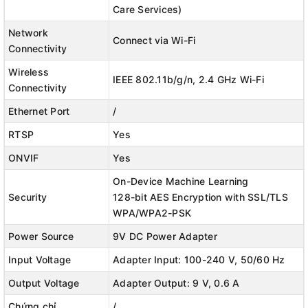
Care Services)
Network
Connect via Wi-Fi
Connectivity
Wireless
IEEE 802.11b/g/n, 2.4 GHz Wi-Fi
Connectivity
👉 Chế Độ Riêng Tư Và Lưu Trữ Nội Bộ An Toàn - Đảm
Ethernet Port
/
Bảo Quyền Riêng Tư Của Bạn: Bạn có thể bật Chế Độ
RTSP
Yes
Riêng Tư, có thể đóng ống kính của camera để đảm
ONVIF
Yes
bảo an toàn riêng tư. Hơn nữa, thẻ Micro SD nội bộ
hoạt động để ngăn chặn mọi sự cố hack internet.
On-Device Machine Learning
Security
128-bit AES Encryption with SSL/TLS
WPA/WPA2-PSK
Power Source
9V DC Power Adapter
Input Voltage
Adapter Input: 100-240 V, 50/60 Hz
Output Voltage
Adapter Output: 9 V, 0.6 A
Chứng chỉ
/