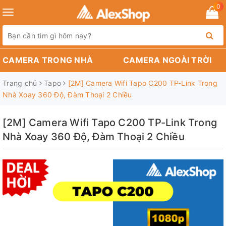
0
Toggle
navigation
CAMERA TRONG NHÀ
CAMERA NGOÀI TRỜI
Trang chủ
Tapo
[2M] Camera Wifi Tapo C200 TP-Link Trong
Nhà Xoay 360 Độ, Đàm Thoại 2 Chiều
[2M] Camera Wifi Tapo C200 TP-Link Trong
Nhà Xoay 360 Độ, Đàm Thoại 2 Chiều