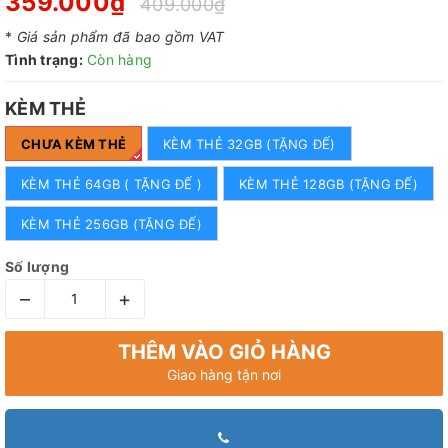
359.000₫
409.000₫
*
Giá sản phẩm đã bao gồm VAT
Tình trạng:
Còn hàng
KÈM THẺ
CHƯA KÈM THẺ
KÈM THẺ 32GB (TẶNG ĐẾ)
KÈM THẺ 64GB ( TẶNG ĐẾ )
KÈM THẺ 128GB (TẶNG ĐẾ)
KÈM THẺ 256GB (TẶNG ĐẾ)
Số lượng
–
+
THÊM VÀO GIỎ HÀNG
Giao hàng tận nơi