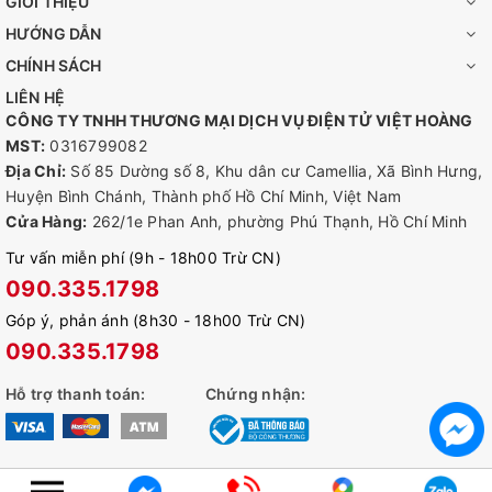
GIỚI THIỆU
HƯỚNG DẪN
👉 Quan Sát Chi Tiết Phòng Của Bạn: Phạm Vi Quan Sát
Rộng Để Nắm Bắt Mọi Khoảnh Khắc.
CHÍNH SÁCH
LIÊN HỆ
CÔNG TY TNHH THƯƠNG MẠI DỊCH VỤ ĐIỆN TỬ VIỆT HOÀNG
MST:
0316799082
Địa Chỉ:
Số 85 Dường số 8, Khu dân cư Camellia, Xã Bình Hưng,
Huyện Bình Chánh, Thành phố Hồ Chí Minh, Việt Nam
Cửa Hàng:
262/1e Phan Anh, phường Phú Thạnh, Hồ Chí Minh
Tư vấn miễn phí (9h - 18h00 Trừ CN)
090.335.1798
Góp ý, phản ánh (8h30 - 18h00 Trừ CN)
090.335.1798
👉 Chia Sẻ Mọi Khoảnh Khắc Đáng Nhớ:
Tapo C200
Hỗ trợ thanh toán:
Chứng nhận:
Những khoảnh khắc đáng yêu và thú vị rất đáng để
chia sẻ, đặc biệt là với những người thân yêu ở xa. Lưu
giữ khoảnh khắc đáng nhớ hàng ngày và một phần của
© Bản quyền thuộc về
alexshop.vn