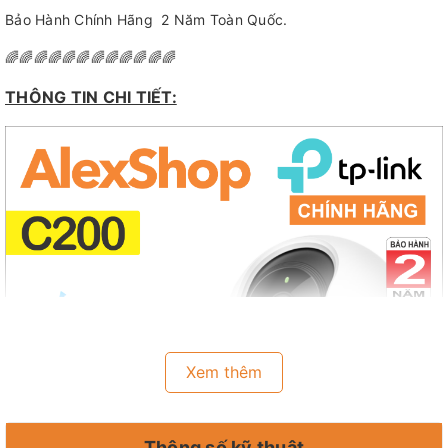
Bảo Hành Chính Hãng 2 Năm Toàn Quốc.
🌈🌈🌈🌈🌈🌈🌈🌈🌈🌈🌈🌈
THÔNG TIN CHI TIẾT:
Xem thêm
Thông số kỹ thuật