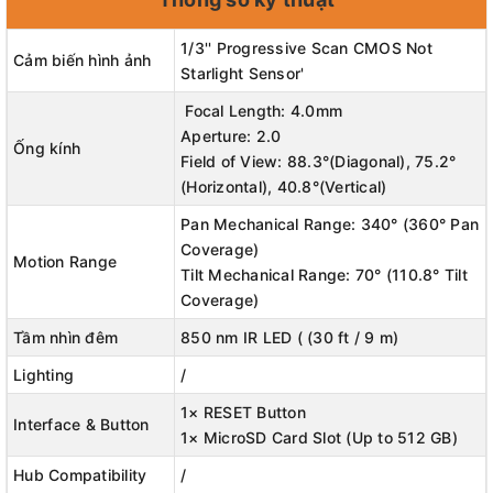
1/3'' Progressive Scan CMOS Not
Cảm biến hình ảnh
Starlight Sensor'
Focal Length: 4.0mm
Aperture: 2.0
Ống kính
👉 Bảo Mật, Thông Minh, Dễ Sử Dụng.Mọi Thứ Luôn
Field of View: 88.3°(Diagonal), 75.2°
Trong Tầm Mắt Bạn. Camera Wi-Fi An Ninh Gia Đình Có
(Horizontal), 40.8°(Vertical)
Thể Điều Chỉnh Hướng
Tapo C200
Pan Mechanical Range: 340° (360° Pan
Coverage)
Motion Range
Tilt Mechanical Range: 70° (110.8° Tilt
Coverage)
Tầm nhìn đêm
850 nm IR LED ( (30 ft / 9 m)
Lighting
/
1× RESET Button
Interface & Button
1× MicroSD Card Slot (Up to 512 GB)
Hub Compatibility
/