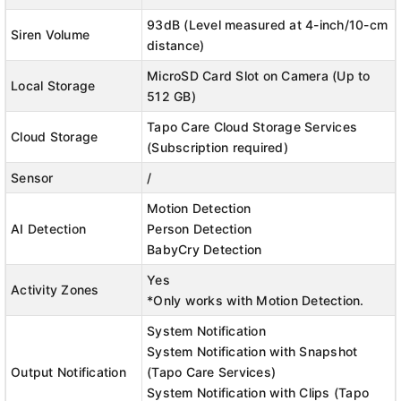
93dB (Level measured at 4-inch/10-cm
Siren Volume
distance)
MicroSD Card Slot on Camera (Up to
Local Storage
512 GB)
👉 Chế Độ Quan Sát Ban Đêm Nâng Cao -Giúp Bảo Vệ
Tapo Care Cloud Storage Services
Cloud Storage
Bạn Lúc Ngủ:
Tapo C200
An toàn giấc ngủ ban đêm.
(Subscription required)
Hãy để camera quan sát ngôi nhà giúp bạn khi bạn
Sensor
/
đang say giấc. Tầm nhìn ban đêm hồng ngoại 850nm
Motion Detection
hỗ trợ bộ lọc chuyển đổi màu tự động trong điều kiện
AI Detection
Person Detection
ánh sáng yếu có thể nhìn thấy hình ảnh ở khoảng cách
BabyCry Detection
lên đến 9 mét.
Yes
Activity Zones
*Only works with Motion Detection.
System Notification
System Notification with Snapshot
Output Notification
(Tapo Care Services)
System Notification with Clips (Tapo