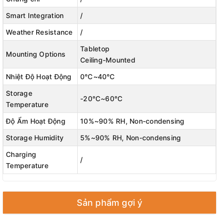
Smart Integration
/
👉 Video Độ Nét Cao:
Camera An Ninh Thông Minh
Tapo C200
Ghi lại mọi chi tiết với độ phân giải 1080p
Weather Resistance
/
rõ nét. Quan sát được chính xác những gì đã xảy ra
Tabletop
Mounting Options
trước camera của bạn bất cứ lúc nào khi camera được
Ceiling-Mounted
bật. Giúp bạn biết liệu con bạn có an toàn, được chăm
Nhiệt Độ Hoạt Động
0℃~40℃
sóc tốt hay đang gặp rắc rối.
Storage
-20℃~60℃
Temperature
Độ Ẩm Hoạt Động
10%~90% RH, Non-condensing
Storage Humidity
5%~90% RH, Non-condensing
Charging
/
Temperature
Sản phẩm gợi ý