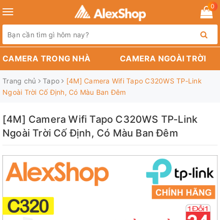
0
Toggle
navigation
CAMERA TRONG NHÀ
CAMERA NGOÀI TRỜI
Trang chủ
Tapo
[4M] Camera Wifi Tapo C320WS TP-Link
Ngoài Trời Cố Định, Có Màu Ban Đêm
[4M] Camera Wifi Tapo C320WS TP-Link
Ngoài Trời Cố Định, Có Màu Ban Đêm