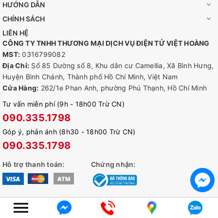
HƯỚNG DẪN
hiệu ứng âm thanh và ánh sáng để xua đuổi những vị
CHÍNH SÁCH
khách không mong muốn.
LIÊN HỆ
Âm Thanh Hai Chiều
-Cho phép giao tiếp thông qua
CÔNG TY TNHH THƯƠNG MẠI DỊCH VỤ ĐIỆN TỬ VIỆT HOÀNG
micrô và loa tích hợp.
MST:
0316799082
Địa Chỉ:
Số 85 Dường số 8, Khu dân cư Camellia, Xã Bình Hưng,
Lưu Trữ An Toàn
-Lưu trữ nội bộ video 2K QHD lên
Huyện Bình Chánh, Thành phố Hồ Chí Minh, Việt Nam
đến 256 GB trên thẻ nhớ microSD, mang đến khả năng
Cửa Hàng:
262/1e Phan Anh, phường Phú Thạnh, Hồ Chí Minh
truy cập thuận tiện vào cảnh quay video của bạn.
Tư vấn miễn phí (9h - 18h00 Trừ CN)
Điều Khiển Bằng Giọng Nói
-Giải phóng đôi tay của
090.335.1798
bạn với Điều khiển bằng giọng nói: Hoạt động với Trợ
Góp ý, phản ánh (8h30 - 18h00 Trừ CN)
lý Google và Amazon Alexa. (Trợ lý Google và Amazon
090.335.1798
Alexa chỉ hỗ trợ một số ngôn ngữ).
Hỗ trợ thanh toán:
Chứng nhận:
THÔNG TIN CHI TIẾT:
👉
Camera Tapo C320
Đầy Đủ Màu Ngay Cả Trong Đêm
Camera Wi-Fi An Ninh Ngoài Trời
© Bản quyền thuộc về
alexshop.vn
Cung cấp bởi
Sapo