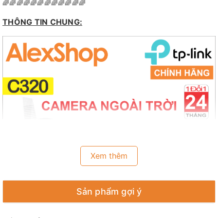
🌈🌈🌈🌈🌈🌈🌈🌈🌈🌈🌈🌈
THÔNG TIN CHUNG:
Xem thêm
Sản phẩm gợi ý