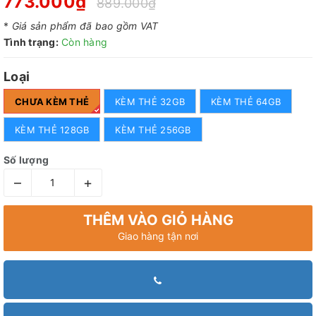
773.000₫
889.000₫
*
Giá sản phẩm đã bao gồm VAT
Tình trạng:
Còn hàng
Loại
CHƯA KÈM THẺ
KÈM THẺ 32GB
KÈM THẺ 64GB
KÈM THẺ 128GB
KÈM THẺ 256GB
Số lượng
–
+
THÊM VÀO GIỎ HÀNG
Giao hàng tận nơi