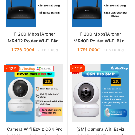
[1200 Mbps]Archer
[1200 Mbps]Archer
MR402 Router Wi-Fi Băng
MR400 Router Wi-Fi Băng
Tần Kép 4G LTE AC1200
Tần Kép 4G LTE AC1200
1.776.000₫
1.791.000₫
2.019.000₫
2.059.000₫
- 12%
- 12%
Camera Wifi Ezviz C6N Pro
[3M] Camera Wifi Ezviz