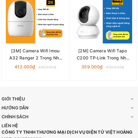
[3M] Camera Wifi Imou
[2M] Camera Wifi Tapo
A32 Ranger 2 Trong Nhà
C200 TP-Link Trong Nhà
Xoay 360 Độ, Đàm Thoại 2
Xoay 360 Độ, Đàm Thoại 2
412.000₫
359.000₫
469.000₫
409.000₫
Chiều
Chiều
GIỚI THIỆU
HƯỚNG DẪN
CHÍNH SÁCH
LIÊN HỆ
CÔNG TY TNHH THƯƠNG MẠI DỊCH VỤ ĐIỆN TỬ VIỆT HOÀNG