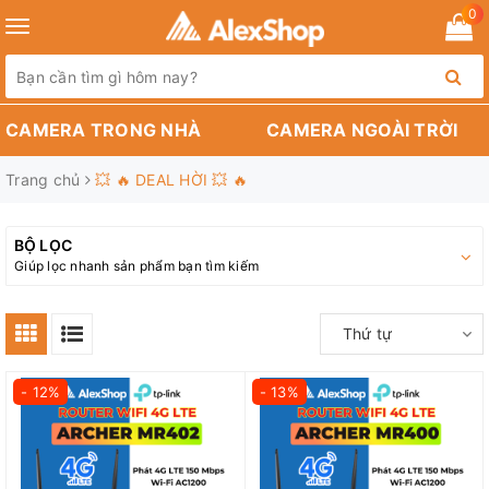
0
Toggle
navigation
CAMERA TRONG NHÀ
CAMERA NGOÀI TRỜI
Trang chủ
💥 🔥 DEAL HỜI 💥 🔥
BỘ LỌC
Giúp lọc nhanh sản phẩm bạn tìm kiếm
Thứ tự
- 12%
- 13%