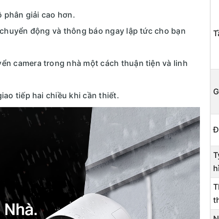
ộ phân giải cao hơn.
 chuyển động và thông báo ngay lập tức cho bạn
T
yển camera trong nhà một cách thuận tiện và linh
G
iao tiếp hai chiều khi cần thiết.
Đ
T
h
T
t
N