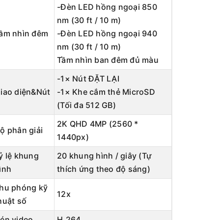
-Đèn LED hồng ngoại 850
nm (30 ft / 10 m)
ầm nhìn đêm
-Đèn LED hồng ngoại 940
nm (30 ft / 10 m)
Tầm nhìn ban đêm đủ màu
-1× Nút ĐẶT LẠI
iao diện&Nút
-1× Khe cắm thẻ MicroSD
(Tối đa 512 GB)
2K QHD 4MP (2560 *
ộ phân giải
1440px)
ỷ lệ khung
20 khung hình / giây (Tự
ình
thích ứng theo độ sáng)
hu phóng kỹ
12x
huật số
én video
H.264