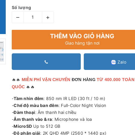
Số lượng
–
+
THÊM VÀO GIỎ HÀNG
Giao hàng tận nơi
Zalo
🔥🔥
MIỄN PHÍ VẬN CHUYỂN
ĐƠN HÀNG
TỪ 400.000 TOÀN
🔥🔥
QUỐC
-
Tầm nhìn đêm
: 850 nm IR LED (30 ft / 10 m)
-
Chế độ màu ban đêm
: Full-Color Night Vision
-
Đàm thoại
: Âm thanh hai chiều
-
Âm thanh vào & ra
: Microphone và loa
-
MicroSD
Up to 512 GB
-
Độ phân giải
: 2K QHD 4MP (2560 * 1440 px)