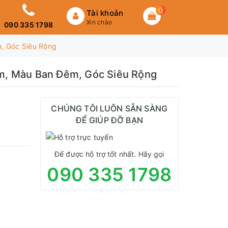
0
Tài khoản
Xin chào
090 335 1798
, Góc Siêu Rộng
âm, Màu Ban Đêm, Góc Siêu Rộng
CHÚNG TÔI LUÔN SẴN SÀNG
ĐỂ GIÚP ĐỠ BẠN
Để được hỗ trợ tốt nhất. Hãy gọi
090 335 1798