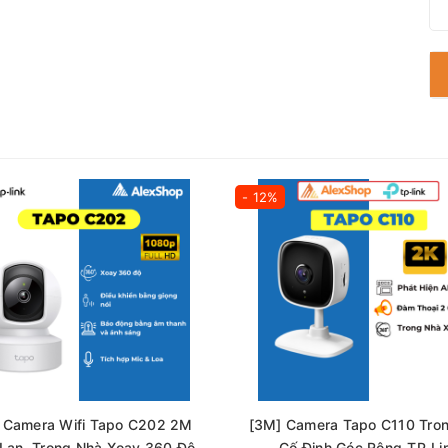
ng ồn
khoảng cách 4 inch/10 cm)
- 12%
 Camera Wifi Tapo C202 2M
[3M] Camera Tapo C110 Tro
Lan, Trong Nhà Xoay 360 Độ,
Cố Định Góc Rộng_TP-Li