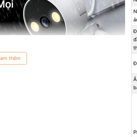
N
ả
Đ
đ
t
Xem thêm
Đ
Â
b
P