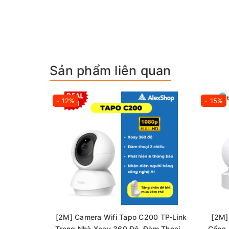
👉Nâng cao hình ảnh: 3D DNR
👉Âm thanh hai chiều: có chức năng khử tiế
👉Âm lượng còi báo động: 96dB (Mức đo ở 
Sản phẩm liên quan
- 12%
- 15%
[2M] Camera Wifi Tapo C200 TP-Link
[2M]
Trong Nhà Xoay 360 Độ, Đàm Thoại 2
Cổng 