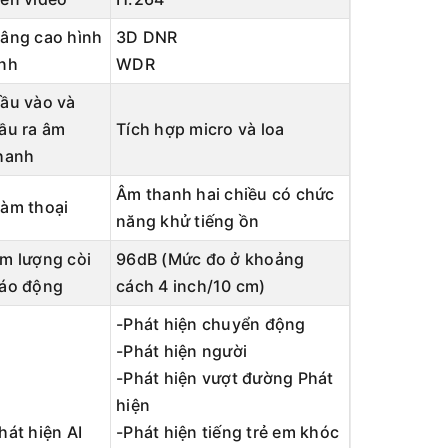
âng cao hình
3D DNR
nh
WDR
ầu vào và
ầu ra âm
Tích hợp micro và loa
hanh
Âm thanh hai chiều có chức
àm thoại
năng khử tiếng ồn
m lượng còi
96dB (Mức đo ở khoảng
áo động
cách 4 inch/10 cm)
-Phát hiện chuyển động
-Phát hiện người
-Phát hiện vượt đường Phát
hiện
hát hiện AI
-Phát hiện tiếng trẻ em khóc