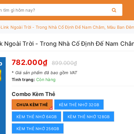
-Link Ngoài Trời - Trong Nhà Cố Định Đế Nam Châm, Màu Ban Đêm
k Ngoài Trời - Trong Nhà Cố Định Đế Nam Ch
782.000₫
899.000₫
*
Giá sản phẩm đã bao gồm VAT
Tình trạng:
Còn hàng
Combo Kèm Thẻ
CHƯA KÈM THẺ
KÈM THẺ NHỚ 32GB
KÈM THẺ NHỚ 64GB
KÈM THẺ NHỚ 128GB
KÈM THẺ NHỚ 256GB