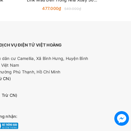
Độ, Đàm Thoại 2 Chiều
477.000₫
5
549.000₫
ỊCH VỤ ĐIỆN TỬ VIỆT HOÀNG
 dân cư Camellia, Xã Bình Hưng, Huyện Bình
 Việt Nam
hường Phú Thạnh, Hồ Chí Minh
rừ CN)
0 Trừ CN)
ng nhận: