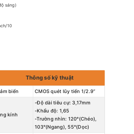
 độ sáng)
nch/10
Thông số kỹ thuật
ảm biến
CMOS quét lũy tiến 1/2.9”
-Độ dài tiêu cự: 3,17mm
-Khẩu độ: 1,65
ng kính
-Trường nhìn: 120°(Chéo),
103°(Ngang), 55°(Dọc)