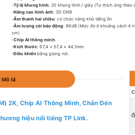
-
Tỷ lệ khung hình
: 20 khung hình / giây (Tự thích ứng theo
-
Nâng cao hình ảnh
: 3D DNR
-
Âm thanh hai chiều
: có chức năng khử tiếng ồn
-
Âm lượng còi báo động
: 96dB (Mức đo ở khoảng cách 4 i
cm)
-
Chip AI thông minh
.
-
Kích thước
: 67,4 × 57,4 × 44,1mm
-
Điều khiển
bằng giọng nói.
Mô tả
C
M) 2K, Chip AI Thông Minh, Chân Đến
Ố
ương hiệu nổi tiếng TP Link.