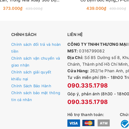
Đàm Thoại 2 Chiều
373.000₫
439.000₫
439.000₫
499.000₫
CHÍNH SÁCH
LIÊN HỆ
CÔNG TY TNHH THƯƠNG MẠI D
Chính sách đổi trả và hoàn
MST:
0316799082
tiền
Địa Chỉ:
Số 85 Dường số 8, Khu
Chính sách vận chuyển và
Chánh, Thành phố Hồ Chí Minh,
giao nhận
Cửa Hàng:
262/1e Phan Anh, p
Chính sách giải quyết
Tư vấn miễn phí (9h - 18h00 T
khiếu nại
090.335.1798
Chính Sách Bảo Hành
Chính sách bảo mật thông
Góp ý, phản ánh (8h30 - 18h0
tin cá nhân
090.335.1798
Hỗ trợ thanh toán:
Chứ