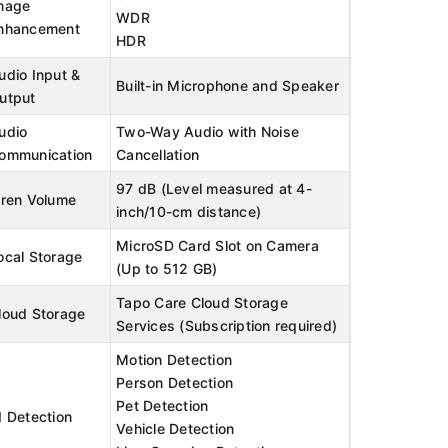
mage
WDR
nhancement
HDR
udio Input &
Built-in Microphone and Speaker
utput
udio
Two-Way Audio with Noise
ommunication
Cancellation
97 dB (Level measured at 4-
iren Volume
inch/10-cm distance)
MicroSD Card Slot on Camera
ocal Storage
(Up to 512 GB)
Tapo Care Cloud Storage
loud Storage
Services (Subscription required)
Motion Detection
Person Detection
Pet Detection
I Detection
Vehicle Detection