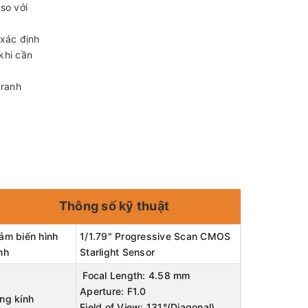
so với
 xác định
khi cần
 ranh
Thông số kỹ thuật
ảm biến hình
1/1.79" Progressive Scan CMOS
nh
Starlight Sensor
Focal Length: 4.58 mm
Aperture: F1.0
ng kính
Field of View: 131°(Diagonal),