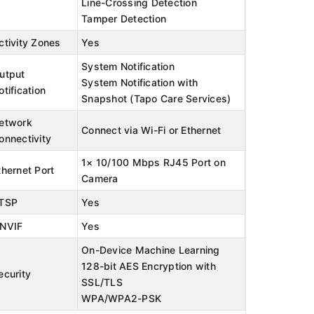
Line-Crossing Detection
Tamper Detection
ctivity Zones
Yes
System Notification
utput
System Notification with
otification
Snapshot (Tapo Care Services)
etwork
Connect via Wi-Fi or Ethernet
onnectivity
1× 10/100 Mbps RJ45 Port on
thernet Port
Camera
TSP
Yes
NVIF
Yes
On-Device Machine Learning
128-bit AES Encryption with
ecurity
SSL/TLS
WPA/WPA2-PSK