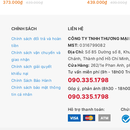
Đàm Thoại 2 Chiều
373.000₫
439.000₫
439.000₫
499.000₫
CHÍNH SÁCH
LIÊN HỆ
CÔNG TY TNHH THƯƠNG MẠI D
Chính sách đổi trả và hoàn
MST:
0316799082
tiền
Địa Chỉ:
Số 85 Dường số 8, Khu
Chính sách vận chuyển và
Chánh, Thành phố Hồ Chí Minh,
giao nhận
Cửa Hàng:
262/1e Phan Anh, p
Chính sách giải quyết
Tư vấn miễn phí (9h - 18h00 T
khiếu nại
090.335.1798
Chính Sách Bảo Hành
Chính sách bảo mật thông
Góp ý, phản ánh (8h30 - 18h0
tin cá nhân
090.335.1798
Hỗ trợ thanh toán:
Chứ