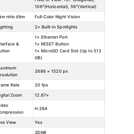
106°(Horizontal), 56°(Vertical)
ầm nhìn đêm
Full-Color Night Vision
ighting
2× Built-in Spotlights
1× Ethernet Port
nterface &
1× RESET Button
utton
1× MicroSD Card Slot (Up to 512
GB)
aximum
2688 × 1520 px
esolution
rame Rate
20 fps
igital Zoom
12.67×
ideo
H.264
ompression
ive View
Yes
3DNR