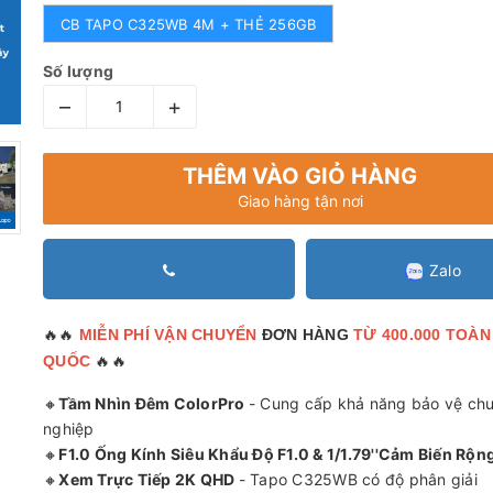
CB TAPO C325WB 4M + THẺ 256GB
Số lượng
–
+
THÊM VÀO GIỎ HÀNG
Giao hàng tận nơi
Zalo
🔥🔥
MIỄN PHÍ VẬN CHUYỂN
ĐƠN HÀNG
TỪ 400.000 TOÀN
🔥🔥
QUỐC
🔸
Tầm Nhìn Đêm ColorPro
- Cung cấp khả năng bảo vệ ch
nghiệp
🔸
F1.0 Ống Kính Siêu Khẩu Độ F1.0 & 1/1.79''Cảm Biến Rộn
🔸
Xem Trực Tiếp 2K QHD
- Tapo C325WB có độ phân giải