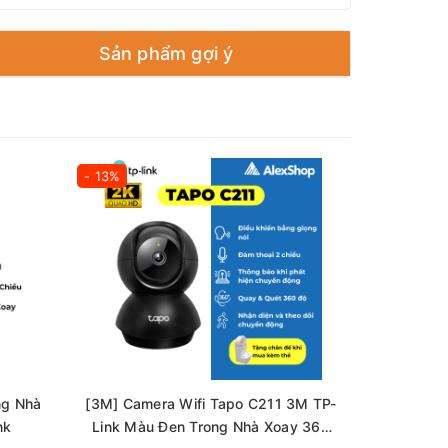
Sản phẩm gợi ý
- 13%
- 12%
ng Nhà
[3M] Camera Wifi Tapo C211 3M TP-
[3M] Came
nk
Link Màu Đen Trong Nhà Xoay 360
Link Tro