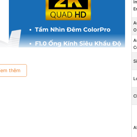
I
E
A
O
A
C
S
Xem thêm
L
C
A