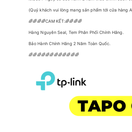
(Quý khách vui lòng mang sản phẩm tới cửa hàng A
🌈🌈🌈🌈CAM KẾT:🌈🌈🌈🌈
Hàng Nguyên Seal, Tem Phân Phối Chính Hãng.
Bảo Hành Chính Hãng 2 Năm Toàn Quốc.
🌈🌈🌈🌈🌈🌈🌈🌈🌈🌈🌈🌈