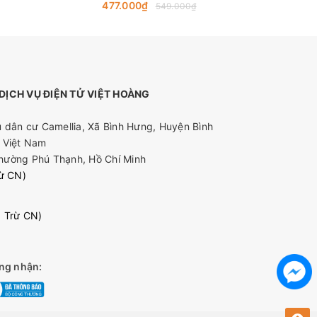
Độ, Đàm Thoại 2 Chiều
477.000₫
5
549.000₫
ỊCH VỤ ĐIỆN TỬ VIỆT HOÀNG
 dân cư Camellia, Xã Bình Hưng, Huyện Bình
 Việt Nam
hường Phú Thạnh, Hồ Chí Minh
rừ CN)
0 Trừ CN)
ng nhận: