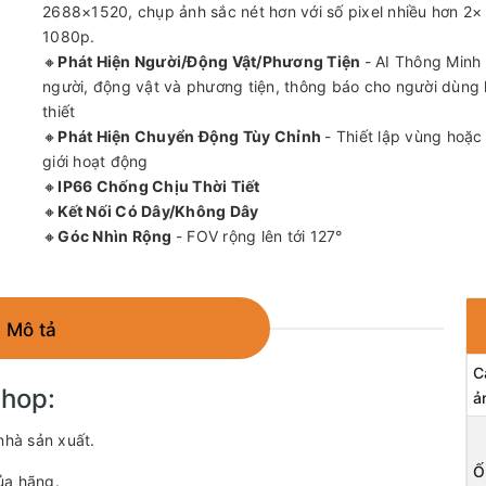
2688×1520, chụp ảnh sắc nét hơn với số pixel nhiều hơn 2× 
1080p.
🔸
Phát Hiện Người/Động Vật/Phương Tiện
- AI Thông Minh
người, động vật và phương tiện, thông báo cho người dùng 
thiết
🔸
Phát Hiện Chuyển Động Tùy Chỉnh
- Thiết lập vùng hoặc
giới hoạt động
🔸
IP66 Chống Chịu Thời Tiết
🔸
Kết Nối Có Dây/Không Dây
🔸
Góc Nhìn Rộng
- FOV rộng lên tới 127°
Mô tả
C
shop:
ả
nhà sản xuất.
Ố
ủa hãng.