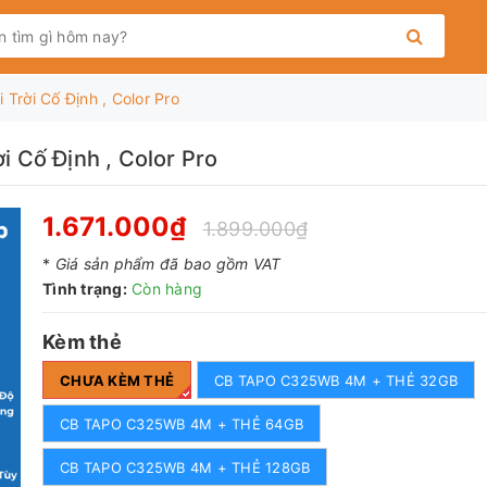
rời Cố Định , Color Pro
Cố Định , Color Pro
1.671.000₫
1.899.000₫
*
Giá sản phẩm đã bao gồm VAT
Tình trạng:
Còn hàng
Kèm thẻ
CHƯA KÈM THẺ
CB TAPO C325WB 4M + THẺ 32GB
CB TAPO C325WB 4M + THẺ 64GB
CB TAPO C325WB 4M + THẺ 128GB