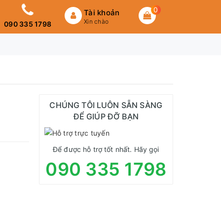
0
Tài khoản
Xin chào
090 335 1798
CHÚNG TÔI LUÔN SẴN SÀNG
ĐỂ GIÚP ĐỠ BẠN
Để được hỗ trợ tốt nhất. Hãy gọi
090 335 1798