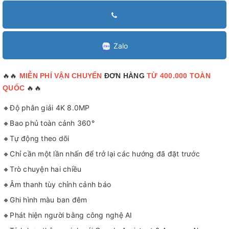
Zalo
🔥🔥
MIỄN PHÍ VẬN CHUYỂN
ĐƠN HÀNG
TỪ 400.000 TOÀN
🔥🔥
QUỐC
🔸Độ phân giải 4K 8.0MP
🔸Bao phủ toàn cảnh 360°
🔸Tự động theo dõi
🔸Chỉ cần một lần nhấn để trở lại các hướng đã đặt trước
🔸Trò chuyện hai chiều
🔸Âm thanh tùy chỉnh cảnh báo
🔸Ghi hình màu ban đêm
🔸Phát hiện người bằng công nghệ AI