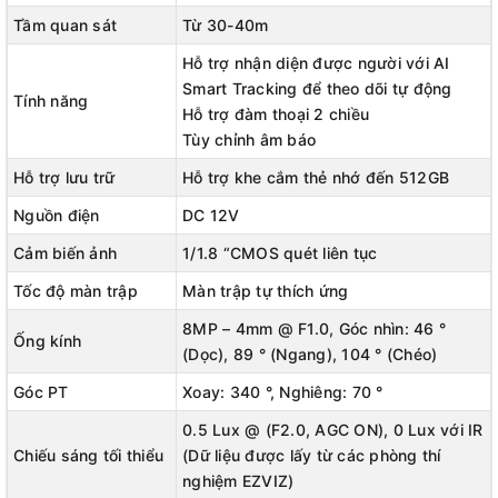
Tầm quan sát
Từ 30-40m
Hỗ trợ nhận diện được người với AI
Smart Tracking để theo dõi tự động
Tính năng
Hỗ trợ đàm thoại 2 chiều
Tùy chỉnh âm báo
Hỗ trợ lưu trữ
Hỗ trợ khe cắm thẻ nhớ đến 512GB
Nguồn điện
DC 12V
Cảm biến ảnh
1/1.8 “CMOS quét liên tục
Tốc độ màn trập
Màn trập tự thích ứng
8MP – 4mm @ F1.0, Góc nhìn: 46 °
Ống kính
(Dọc), 89 ° (Ngang), 104 ° (Chéo)
Góc PT
Xoay: 340 °, Nghiêng: 70 °
0.5 Lux @ (F2.0, AGC ON), 0 Lux với IR
Chiếu sáng tối thiểu
(Dữ liệu được lấy từ các phòng thí
nghiệm EZVIZ)