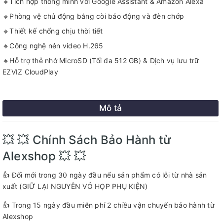
🔸Tích hợp thông minh với Google Assistant & Amazon Alexa
🔸Phòng vệ chủ động bằng còi báo động và đèn chớp
🔸Thiết kế chống chịu thời tiết
🔸Công nghệ nén video H.265
🔸Hỗ trợ thẻ nhớ MicroSD (Tối đa 512 GB) & Dịch vụ lưu trữ
EZVIZ CloudPlay
Mô tả
💥 💥 Chính Sách Bảo Hành từ
Alexshop 💥 💥
👍 Đổi mới trong 30 ngày đầu nếu sản phẩm có lỗi từ nhà sản
xuất (GIỮ LẠI NGUYÊN VỎ HỌP PHỤ KIỆN)
👍 Trong 15 ngày đầu miễn phí 2 chiều vận chuyển bảo hành từ
Alexshop