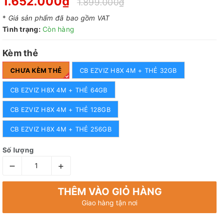
1.652.000₫
1.899.000₫
*
Giá sản phẩm đã bao gồm VAT
Tình trạng:
Còn hàng
Kèm thẻ
CHƯA KÈM THẺ
CB EZVIZ H8X 4M + THẺ 32GB
CB EZVIZ H8X 4M + THẺ 64GB
CB EZVIZ H8X 4M + THẺ 128GB
CB EZVIZ H8X 4M + THẺ 256GB
Số lượng
–
+
THÊM VÀO GIỎ HÀNG
Giao hàng tận nơi