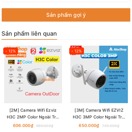
Sản phẩm gợi ý
Sản phẩm liên quan
- 12%
- 12%
[2M] Camera Wifi Ezviz
[3M] Camera Wifi EZVIZ
H3C 2MP Color Ngoài Trời
H3C 3MP Color Ngoài Trời
Cố Định, Có Màu Ban Đêm
Cố Định, Có Màu Ban Đêm
606.000₫
650.000₫
689.000₫
739.000₫