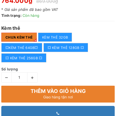
764.000₫
869.000₫
*
Giá sản phẩm đã bao gồm VAT
Tình trạng:
Còn hàng
Kèm thẻ
CHƯA KÈM THẺ
KÈM THẺ 32GB
💥KÈM THẺ 64GB💥
💥 KÈM THẺ 128GB 💥
💥 KÈM THẺ 256GB 💥
Số lượng
–
+
THÊM VÀO GIỎ HÀNG
Giao hàng tận nơi