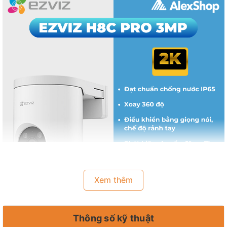
Xem thêm
Thông số kỹ thuật
Tăng cường an ninh ngoài trời với EZVIZ H8C Pro 2K, cung cấp