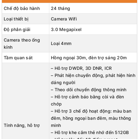
hình ảnh giám sát 360 độ, với độ phân giải 3 megapixel đảm
Chế độ bảo hành
24 tháng
bảo không bỏ sót chi tiết nào từ ngày sang đêm. Nhờ tính năng
theo dõi phóng to tự động tiên tiến của nó, camera Wifi H8c Pro
Loại thiết bị
Camera Wifi
2K với chức năng quay quét sẽ chụp toàn bộ hoạt động của một
Độ phân giải
3.0 Megapixel
người hoặc một chiếc xe di chuyển xung quanh nhà của bạn, và
phản ứng cảnh báo qua âm thanh tại chỗ nếu có sự xâm nhập
Camera theo ống
Loại 4mm
trái phép.
kính
Tầm quan sát
Hồng ngoại 30m, đèn trợ sáng 20m
– Hỗ trợ DWDR, 3D DNR, ICR
– Phát hiện chuyển động, phát hiện hình
dáng người
– Theo dõi chuyển động thông minh
– Hỗ trợ cảnh báo bằng còi và đèn
chớp
– Hỗ trợ 3 chế độ hoạt động: màu ban
đêm, hồng ngoại ban đêm, màu thông
Tính năng, hỗ trợ
minh
– Hỗ trợ khe cắm thẻ nhớ đến 512GB
Độ phân giải 2K rõ ràng trong mọi góc