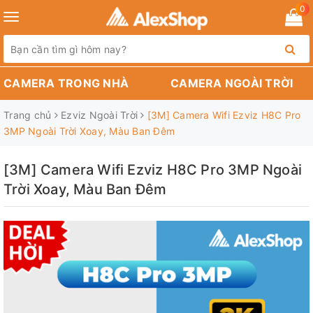
0
Toggle
navigation
CAMERA TRONG NHÀ
CAMERA NGOÀI TRỜI
Trang chủ
Ezviz Ngoài Trời
[3M] Camera Wifi Ezviz H8C Pro
3MP Ngoài Trời Xoay, Màu Ban Đêm
[3M] Camera Wifi Ezviz H8C Pro 3MP Ngoài
Trời Xoay, Màu Ban Đêm