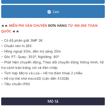
Zalo
🔥🔥
MIỄN PHÍ VẬN CHUYỂN
ĐƠN HÀNG
TỪ 400.000 TOÀN
🔥🔥
QUỐC
– Có độ phân giải 3MP 2K
– Chuẩn nén H.265
– Hồng ngoại 30m, đèn trợ sáng 20m
– Góc PT: Quay: 350°, Nghiêng: 80°
– Phát hiện chuyển động, Theo dõi chuyển động thông minh, hỗ
trợ cảnh báo bằng còi và đèn chớp
– Tích hợp Micro và Loa – Hỗ trợ đàm thoại 2 chiều
– Hỗ trợ thẻ nhớ microSD (Lên đến 512GB)
– Tiêu chuẩn IP65
Mô tả