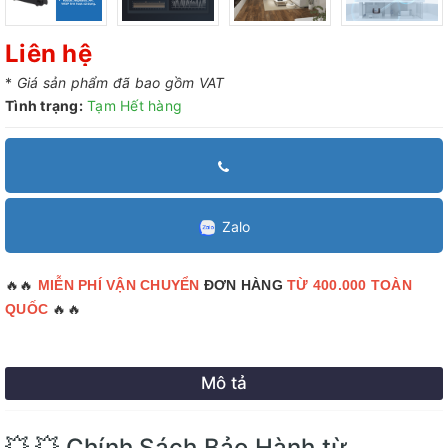
Liên hệ
*
Giá sản phẩm đã bao gồm VAT
Tình trạng:
Tạm Hết hàng
Zalo
🔥🔥
MIỄN PHÍ VẬN CHUYỂN
ĐƠN HÀNG
TỪ 400.000 TOÀN
🔥🔥
QUỐC
Mô tả
💥 💥 Chính Sách Bảo Hành từ