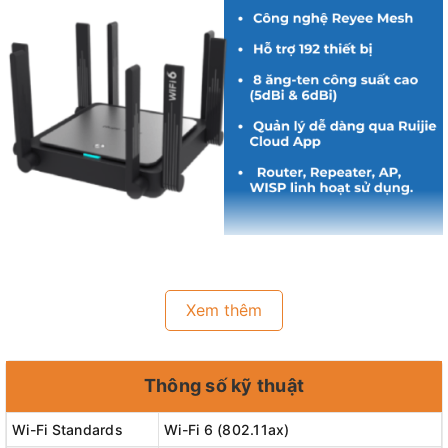
🚀
Chuẩn Wi-Fi 6 (802.11ax) – Tốc độ siêu nhanh, mượt mà
Xem thêm
Hỗ trợ tốc độ tối đa
2402 Mbps trên băng tần 5GHz
và
800
Mbps trên băng tần 2.4GHz
, đáp ứng nhu cầu gaming, stream
Thông số kỹ thuật
4K và làm việc online.
Wi-Fi Standards
Wi-Fi 6 (802.11ax)