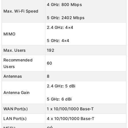
4 GHz: 800 Mbps
Công nghệ
OFDMA & MU-MIMO (4×4)
giúp truyền tải dữ liệu
Max. Wi-Fi Speed
nhanh hơn, hỗ trợ nhiều thiết bị kết nối cùng lúc mà không bị
5 GHz: 2402 Mbps
giật lag.
2.4 GHz: 4×4
📡
Công nghệ Reyee Mesh – Phủ sóng rộng, kết nối không
MIMO
gián đoạn
5 GHz: 4×4
Max. Users
192
Hỗ trợ
Mesh Wi-Fi
, tạo mạng lưới phủ sóng toàn bộ không gian
mà không bị mất kết nối khi di chuyển.
Recommended
60
Users
Antennas
8
8 ăng-ten công suất cao
(
5dBi cho 2.4GHz, 6dBi cho 5GHz
),
tăng cường tín hiệu, xuyên tường tốt hơn.
2.4 GHz: 5 dBi
Antenna Gain
🔗
Hệ thống mạng mượt mà, tối ưu tải nặng
5 GHz: 6 dBi
WAN Port(s)
1 x 10/100/1000 Base-T
1 cổng WAN + 4 cổng LAN Gigabit
, giúp tốc độ truyền tải cao
cho thiết bị có dây như PC, TV, camera.
LAN Port(s)
4 x 10/100/1000 Base-T