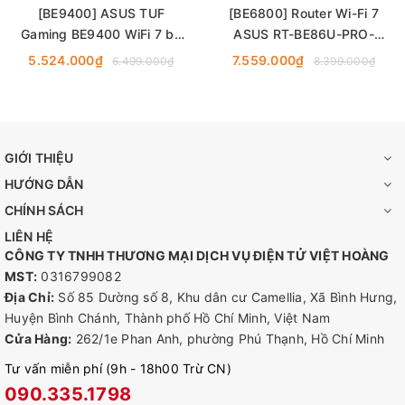
[BE9400] ASUS TUF
[BE6800] Router Wi-Fi 7
Gaming BE9400 WiFi 7 ba
ASUS RT-BE86U-PRO-
băng tần, bốn cổng 2.5G
Băng Thông BE6800, Cổng
5.524.000₫
7.559.000₫
6.499.000₫
8.399.000₫
Mạng 10G Tốc Độ Cao
GIỚI THIỆU
HƯỚNG DẪN
CHÍNH SÁCH
LIÊN HỆ
CÔNG TY TNHH THƯƠNG MẠI DỊCH VỤ ĐIỆN TỬ VIỆT HOÀNG
MST:
0316799082
Địa Chỉ:
Số 85 Dường số 8, Khu dân cư Camellia, Xã Bình Hưng,
Huyện Bình Chánh, Thành phố Hồ Chí Minh, Việt Nam
Cửa Hàng:
262/1e Phan Anh, phường Phú Thạnh, Hồ Chí Minh
Tư vấn miễn phí (9h - 18h00 Trừ CN)
090.335.1798