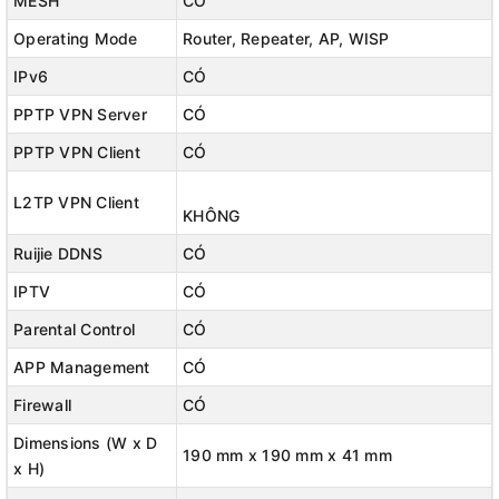
MESH
CÓ
Độ ổn định cao ngay cả khi kết nối đồng thời lên đến
192 thiết
Operating Mode
Router, Repeater, AP, WISP
bị
, phù hợp cho gia đình, văn phòng hoặc quán cà phê.
IPv6
CÓ
📲
Quản lý dễ dàng với Ruijie Cloud App
PPTP VPN Server
CÓ
PPTP VPN Client
CÓ
Cài đặt, giám sát và kiểm soát mạng ngay trên điện thoại, giúp
quản lý kết nối linh hoạt, tiện lợi.
L2TP VPN Client
KHÔNG
🔧
Đa dạng chế độ hoạt động – Linh hoạt tùy chỉnh
Ruijie DDNS
CÓ
IPTV
CÓ
Hỗ trợ
Router, Repeater, AP, WISP
, dễ dàng thay đổi theo nhu
cầu sử dụng.
Parental Control
CÓ
APP Management
CÓ
Firewall
CÓ
Dimensions (W x D
190 mm x 190 mm x 41 mm
x H)