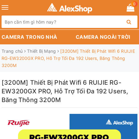
0
Toggle
navigation
CAMERA TRONG NHÀ
CAMERA NGOÀI TRỜI
Trang chủ
Thiết Bị Mạng
[3200M] Thiết Bị Phát Wifi 6 RUIJIE
RG-EW3200GX PRO, Hỗ Trợ Tối Đa 192 Users, Băng Thông
3200M
[3200M] Thiết Bị Phát Wifi 6 RUIJIE RG-
EW3200GX PRO, Hỗ Trợ Tối Đa 192 Users,
Băng Thông 3200M