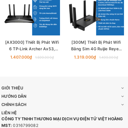
[AX3000] Thiết Bị Phát Wifi
[300M] Thiết Bị Phát Wifi
6 TP-Link Archer Ax53,
Bằng Sim 4G Ruijie Reyee
Băng Thông AX3000
RG-EW300T, Trang Bị 3
1.407.000₫
1.319.000₫
1.599.000₫
1.499.000₫
Cổng
GIỚI THIỆU
HƯỚNG DẪN
CHÍNH SÁCH
LIÊN HỆ
CÔNG TY TNHH THƯƠNG MẠI DỊCH VỤ ĐIỆN TỬ VIỆT HOÀNG
MST:
0316799082