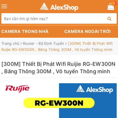
0
Toggle
navigation
CAMERA TRONG NHÀ
CAMERA NGOÀI TRỜI
Trang chủ
Router - Bộ Định Tuyến
[300M] Thiết Bị Phát Wifi
Ruijie RG-EW300N , Băng Thông 300M , Vô tuyến Thông minh
[300M] Thiết Bị Phát Wifi Ruijie RG-EW300N
, Băng Thông 300M , Vô tuyến Thông minh