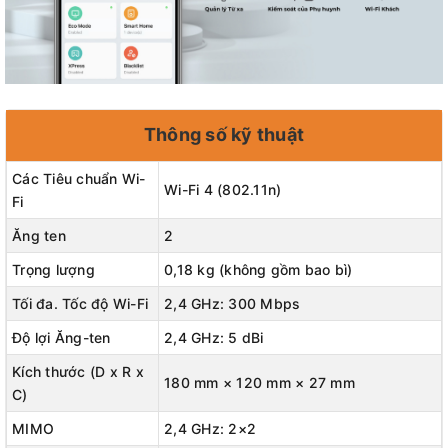
Thông số kỹ thuật
Các Tiêu chuẩn Wi-
Wi-Fi 4 (802.11n)
Fi
Ăng ten
2
Trọng lượng
0,18 kg (không gồm bao bì)
Tối đa. Tốc độ Wi-Fi
2,4 GHz: 300 Mbps
Độ lợi Ăng-ten
2,4 GHz: 5 dBi
Kích thước (D x R x
180 mm × 120 mm × 27 mm
C)
MIMO
2,4 GHz: 2×2