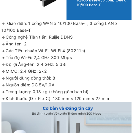
🔸 Giao diện: 1 cổng WAN x 10/100 Base-T, 3 cổng LAN x
10/100 Base-T
🔸Công nghệ Tiên tiến: Ruijie DDNS
🔸Ăng ten: 2
🔸Các Tiêu chuẩn Wi-Fi: Wi-Fi 4 (802.11n)
🔸Tốc độ Wi-Fi: 2,4 GHz 300 Mbps
🔸Độ lợi Ăng-ten: 2,4 GHz: 5 dBi
🔸MIMO: 2,4 GHz: 2×2
🔸Người dùng đồng thời: 8
🔸Nguồn điện: DC 5V/1,0A
🔸Trọng lượng: 0,18 kg (không gồm bao bì)
🔸Kích thước (D x R x C): 180 mm × 120 mm × 27 mm