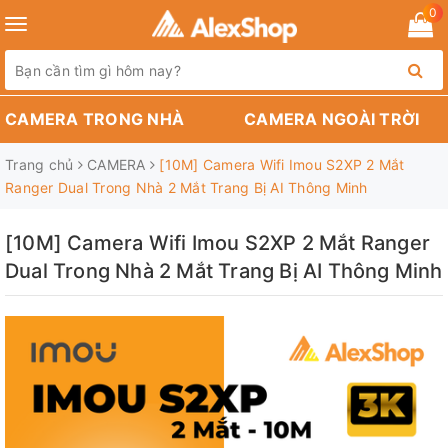
0
Toggle
navigation
CAMERA TRONG NHÀ
CAMERA NGOÀI TRỜI
Trang chủ
CAMERA
[10M] Camera Wifi Imou S2XP 2 Mắt
Ranger Dual Trong Nhà 2 Mắt Trang Bị AI Thông Minh
[10M] Camera Wifi Imou S2XP 2 Mắt Ranger
Dual Trong Nhà 2 Mắt Trang Bị AI Thông Minh