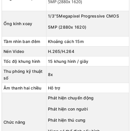
5MP (2880x 1620)
1/3”5Megapixel Progressive CMOS
Ống kính xoay
5MP (2880x 1620)
Tầm nhìn ban đêm
Khoảng cách 15m
Nén Video
H.265/H.264
Tốc độ khung hình
15 khung hình / giây
Thu phóng kỹ thuật
8x
số
Âm thanh hai chiều
Hỗ trợ
Phát hiện chuyển động
Phát hiện con người
💫💫Camera wifi 2 ống kính quay quét Ranger Dual 10MP💫💫
Phát hiện thú cưng
Chức năng
👉 2 Ống kính
+ 5 MP cho ống kính cố định