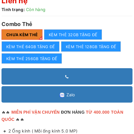
Liên hệ
Tình trạng:
Còn hàng
Combo Thẻ
CHƯA KÈM THẺ
KÈM THẺ 32GB TẶNG ĐẾ
KÈM THẺ 64GB TẶNG ĐẾ
KÈM THẺ 128GB TẶNG ĐẾ
KÈM THẺ 256GB TẶNG ĐẾ
Zalo
🔥🔥
MIỄN PHÍ VẬN CHUYỂN
ĐƠN HÀNG
TỪ 400.000 TOÀN
🔥🔥
QUỐC
🔸 2 Ống kính ( Mỗi ống kính 5.0 MP)