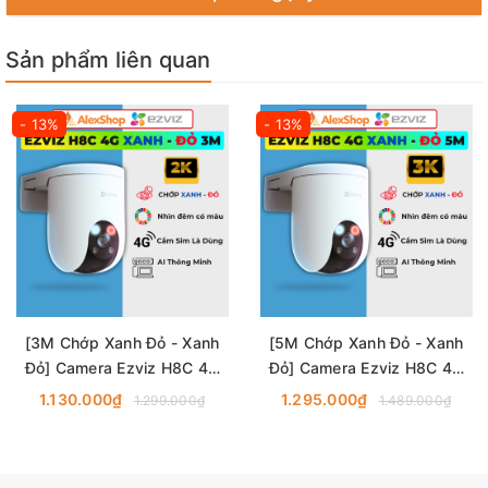
+Phát hiện âm thanh bất thường
+Chế độ riêng tư
Sản phẩm liên quan
+Smart tracking
- 13%
- 13%
[3M Chớp Xanh Đỏ - Xanh
[5M Chớp Xanh Đỏ - Xanh
Đỏ] Camera Ezviz H8C 4G
Đỏ] Camera Ezviz H8C 4G
Chớp Xanh - Đỏ, Ngoài Trời,
Chớp Xanh - Đỏ, Ngoài Trời,
1.130.000₫
1.295.000₫
1.299.000₫
1.489.000₫
Dùng Sim 4G
Dùng Sim 4G