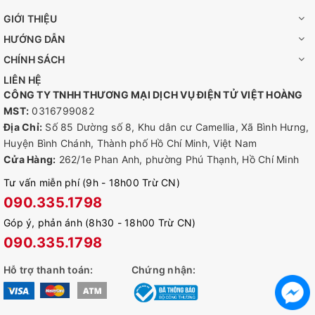
GIỚI THIỆU
HƯỚNG DẪN
CHÍNH SÁCH
🔥Camera wifi IMOU Ranger Dual 10MP là 2 mắt cung cấp khả
LIÊN HỆ
năng giám sát trực tiếp và toàn cảnh trong nhà. Camera có 2
CÔNG TY TNHH THƯƠNG MẠI DỊCH VỤ ĐIỆN TỬ VIỆT HOÀNG
ống kính với độ phân giải 6.0MP (3.0 MP cho ống kính cố định
MST:
0316799082
và 3.0 MP cho ống kính quay quét). Ống kính cố định có thể
Địa Chỉ:
Số 85 Dường số 8, Khu dân cư Camellia, Xã Bình Hưng,
điều chỉnh được góc 0~355° và độ nghiên (0~15°) bằng tay.
Huyện Bình Chánh, Thành phố Hồ Chí Minh, Việt Nam
🔥Ống kính quay quét có thể điều khiển từ xa, góc quay ngang
Cửa Hàng:
262/1e Phan Anh, phường Phú Thạnh, Hồ Chí Minh
0~355°, góc quay dọc 0~90°. Camera sử dụng chuẩn nén
Tư vấn miễn phí (9h - 18h00 Trừ CN)
H.265, tốc độ khung hình 15fps, chống ngược sáng HDR, chế
090.335.1798
độ ánh sáng kép thông minh 4 chế độ ban đêm, hồng ngoại và
Góp ý, phản ánh (8h30 - 18h00 Trừ CN)
đèn LED tầm xa 15m1.
090.335.1798
Hỗ trợ thanh toán:
Chứng nhận: