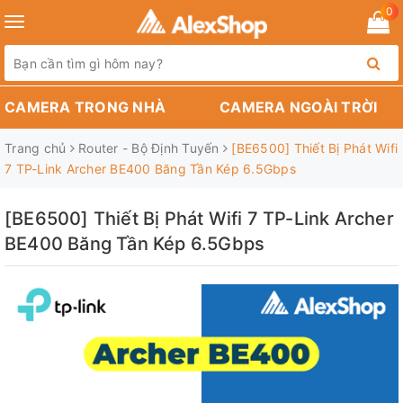
0
Toggle
navigation
CAMERA TRONG NHÀ
CAMERA NGOÀI TRỜI
Trang chủ
Router - Bộ Định Tuyến
[BE6500] Thiết Bị Phát Wifi
7 TP-Link Archer BE400 Băng Tần Kép 6.5Gbps
[BE6500] Thiết Bị Phát Wifi 7 TP-Link Archer
BE400 Băng Tần Kép 6.5Gbps