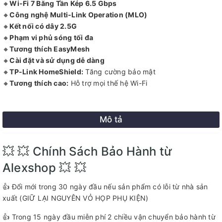
🔸
Wi-Fi 7 Băng Tần Kép 6.5 Gbps
🔸
Công nghệ Multi-Link Operation (MLO)
🔸
Kết nối có dây 2.5G
🔸
Phạm vi phủ sóng tối đa
🔸
Tương thích EasyMesh
🔸
Cài đặt và sử dụng dễ dàng
🔸
TP-Link HomeShield:
Tăng cường bảo mật
🔸
Tương thích cao:
Hỗ trợ mọi thế hệ Wi-Fi
Mô tả
💥 💥 Chính Sách Bảo Hành từ
Alexshop 💥 💥
👍 Đổi mới trong 30 ngày đầu nếu sản phẩm có lỗi từ nhà sản
xuất (GIỮ LẠI NGUYÊN VỎ HỌP PHỤ KIỆN)
👍 Trong 15 ngày đầu miễn phí 2 chiều vận chuyển bảo hành từ