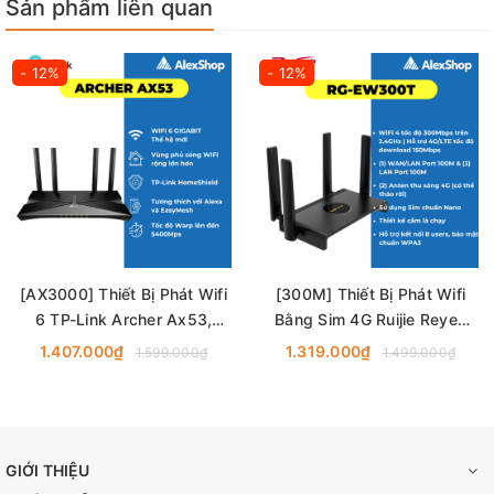
Sản phẩm liên quan
- 12%
- 12%
[AX3000] Thiết Bị Phát Wifi
[300M] Thiết Bị Phát Wifi
6 TP-Link Archer Ax53,
Bằng Sim 4G Ruijie Reyee
Băng Thông AX3000
RG-EW300T, Trang Bị 3
1.407.000₫
1.319.000₫
1.599.000₫
1.499.000₫
Cổng
GIỚI THIỆU