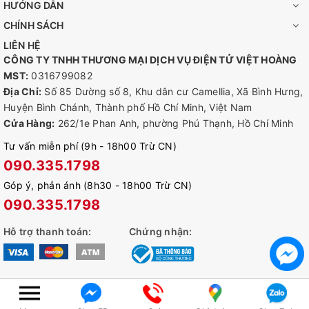
HƯỚNG DẪN
CHÍNH SÁCH
LIÊN HỆ
CÔNG TY TNHH THƯƠNG MẠI DỊCH VỤ ĐIỆN TỬ VIỆT HOÀNG
MST:
0316799082
Địa Chỉ:
Số 85 Dường số 8, Khu dân cư Camellia, Xã Bình Hưng,
Huyện Bình Chánh, Thành phố Hồ Chí Minh, Việt Nam
Cửa Hàng:
262/1e Phan Anh, phường Phú Thạnh, Hồ Chí Minh
Tư vấn miễn phí (9h - 18h00 Trừ CN)
090.335.1798
Góp ý, phản ánh (8h30 - 18h00 Trừ CN)
090.335.1798
Hỗ trợ thanh toán:
Chứng nhận:
© Bản quyền thuộc về
alexshop.vn
Cung cấp bởi
Sapo