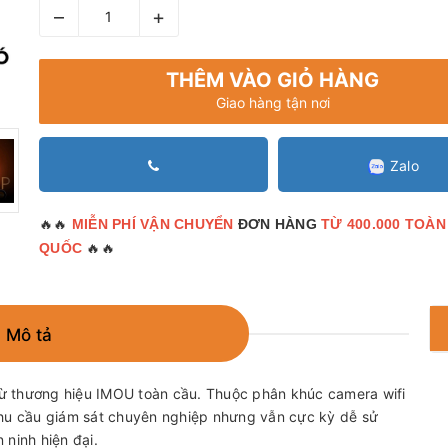
–
+
THÊM VÀO GIỎ HÀNG
Giao hàng tận nơi
Zalo
🔥🔥
MIỄN PHÍ VẬN CHUYỂN
ĐƠN HÀNG
TỪ 400.000 TOÀN
🔥🔥
QUỐC
Mô tả
ừ thương hiệu IMOU toàn cầu. Thuộc phân khúc camera wifi
hu cầu giám sát chuyên nghiệp nhưng vẫn cực kỳ dễ sử
 ninh hiện đại.