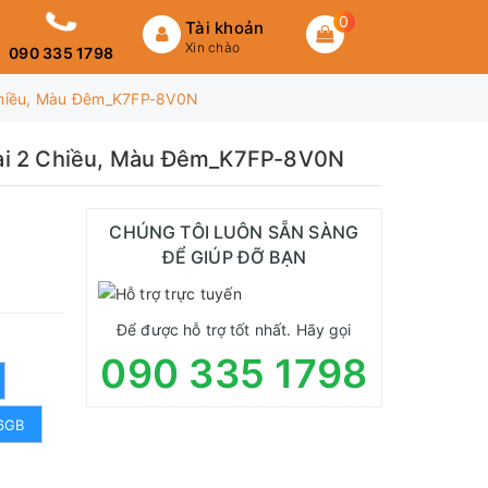
0
Tài khoản
Xin chào
090 335 1798
 Chiều, Màu Đêm_K7FP-8V0N
hoại 2 Chiều, Màu Đêm_K7FP-8V0N
CHÚNG TÔI LUÔN SẴN SÀNG
ĐỂ GIÚP ĐỠ BẠN
Để được hỗ trợ tốt nhất. Hãy gọi
090 335 1798
6GB