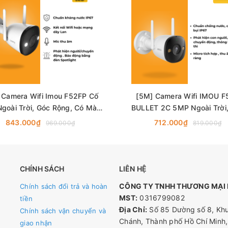
Full HD, thu chi tiết nhỏ nhất như khuôn mặt, biển số xe.
 app, bao quát mọi góc khuất, không còn điểm mù.
ời thân, cảnh báo kẻ lạ với âm thanh rõ ràng.
 trời tối, hình ảnh trắng đen sắc nét.
oài trời, hoạt động ổn định mọi thời tiết.
 Camera Wifi Imou F52FP Cố
[5M] Camera Wifi IMOU F
 & lưu trữ đám mây an toàn.
Ngoài Trời, Góc Rộng, Có Màu
BULLET 2C 5MP Ngoài Trời
Ban Đêm
Rộng
ỏ
843.000₫
712.000₫
969.000₫
819.000₫
 chủ động.
 phòng chống trộm cắp.
CHÍNH SÁCH
LIÊN HỆ
 giao diện tiếng Việt dễ hiểu.
CÔNG TY TNHH THƯƠNG MẠI D
Chính sách đổi trả và hoàn
 hình ảnh sắc nét, cảnh báo thông minh, lắp đặt dễ dàng.
MST:
0316799082
tiền
á nhân.
Địa Chỉ:
Số 85 Dường số 8, Khu
Chính sách vận chuyển và
Chánh, Thành phố Hồ Chí Minh,
giao nhận