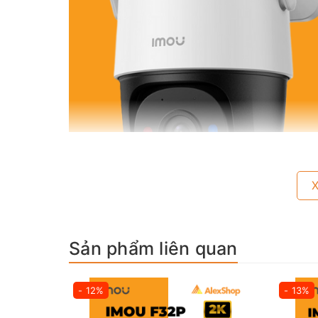
Sản phẩm liên quan
🔥🔥🔥[4K] Camera Wifi Imou Cruiser SC 4K (8M), N
Đêm_K7FP-8V0N🔥🔥🔥
- 12%
- 13%