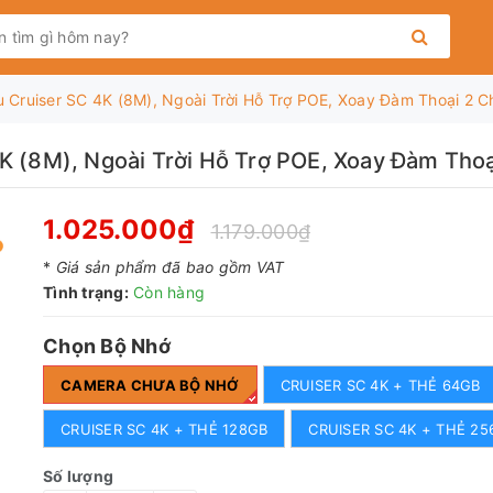
u Cruiser SC 4K (8M), Ngoài Trời Hỗ Trợ POE, Xoay Đàm Thoại 2
4K (8M), Ngoài Trời Hỗ Trợ POE, Xoay Đàm T
1.025.000₫
1.179.000₫
*
Giá sản phẩm đã bao gồm VAT
Tình trạng:
Còn hàng
Chọn Bộ Nhớ
CAMERA CHƯA BỘ NHỚ
CRUISER SC 4K + THẺ 64GB
CRUISER SC 4K + THẺ 128GB
CRUISER SC 4K + THẺ 25
Số lượng