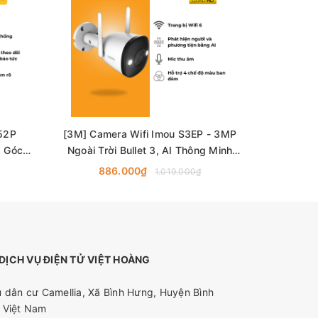
52P
[3M] Camera Wifi Imou S3EP - 3MP
[5M] Came
, Góc
Ngoài Trời Bullet 3, AI Thông Minh
Ngoài Trờ
Đàm Thoại 2 chiều, Có Màu Ban Đêm
Đàm Thoại
886.000₫
99
1.019.000₫
ỊCH VỤ ĐIỆN TỬ VIỆT HOÀNG
 dân cư Camellia, Xã Bình Hưng, Huyện Bình
 Việt Nam