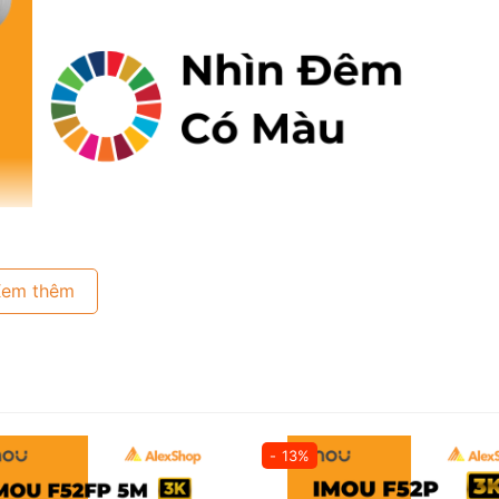
Xem thêm
goài Trời Hỗ Trợ POE, Xoay Đàm Thoại 2 Chiều, Màu
- 13%